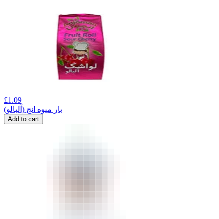
£
1.09
بار میوه انج (آلبالو)
Add to cart