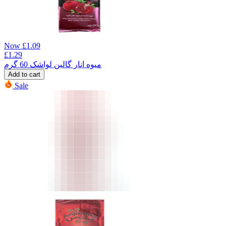
Now
£
1.09
£
1.29
میوه انار گالین لواشک 60 گرم
Add to cart
Sale