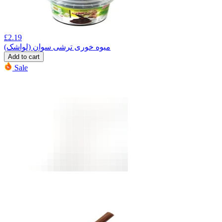
£
2.19
میوه خوری ترشی سوان (لواشک)
Add to cart
Sale