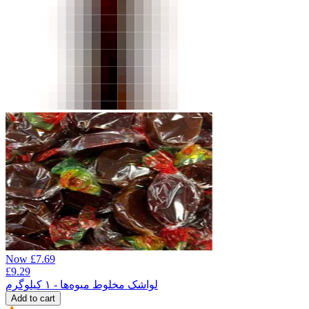
Now
£
7.69
£
9.29
لواشک مخلوط میوه‌ها - ۱ کیلوگرم
Add to cart