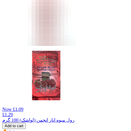
Now
£
1.09
£
1.29
رول میوه انار انجمن (لواشک) 100 گرم
Add to cart