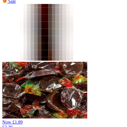
Sale
Now
£
1.89