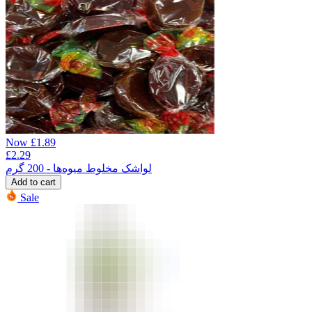
Now
£
1.89
£
2.29
لواشک مخلوط میوه‌ها - 200 گرم
Add to cart
Sale