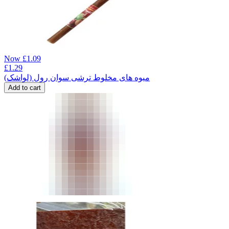
Now
£
1.09
£
1.29
میوه های مخلوط ترشی سوان رول (لواشک)
Add to cart