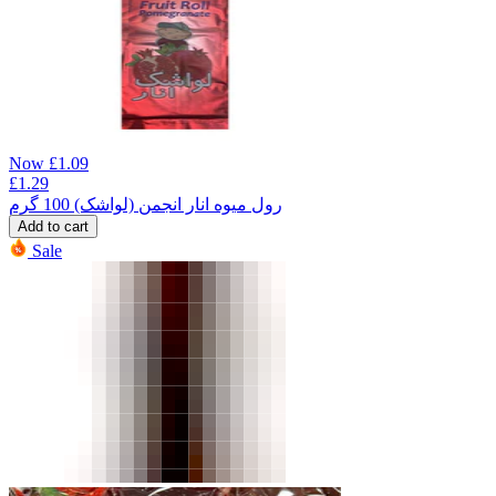
Now
£
1.09
£
1.29
رول میوه انار انجمن (لواشک) 100 گرم
Add to cart
Sale