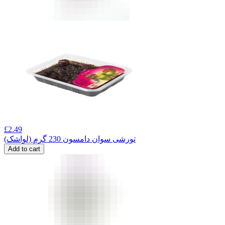
£
2.49
تورشی سوان دامسون 230 گرم (لواشک)
Add to cart