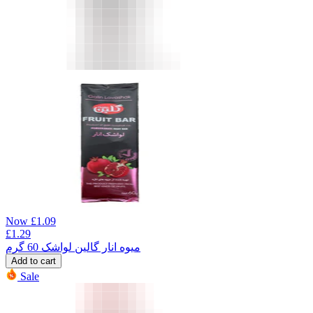
Now
£
1.09
£
1.29
میوه انار گالین لواشک 60 گرم
Add to cart
Sale