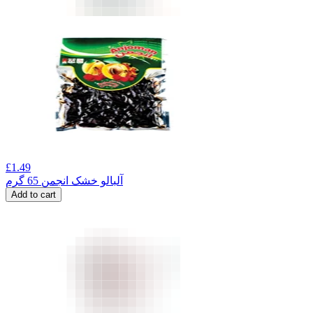
£
1.49
آلبالو خشک انجمن 65 گرم
Add to cart