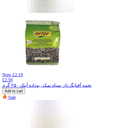
Now
£
2.19
£
2.59
تخمه آفتابگردان سیاه نمکی بوداده آیتک ۲۵۰ گرم
Add to cart
Sale