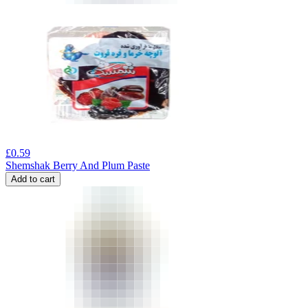
£
0.59
Shemshak Berry And Plum Paste
Add to cart