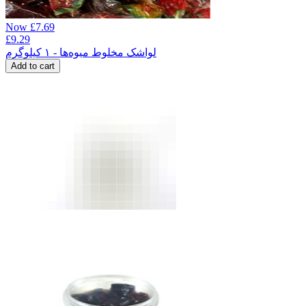
Now
£
7.69
£
9.29
لواشک مخلوط میوه‌ها - ۱ کیلوگرم
Add to cart