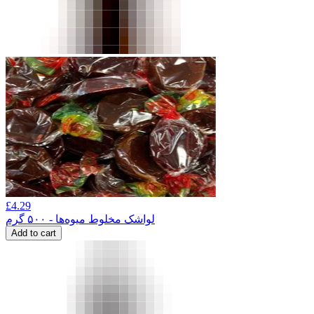
£
4.29
لواشک مخلوط میوه‌ها - ۵۰۰ گرم
Add to cart