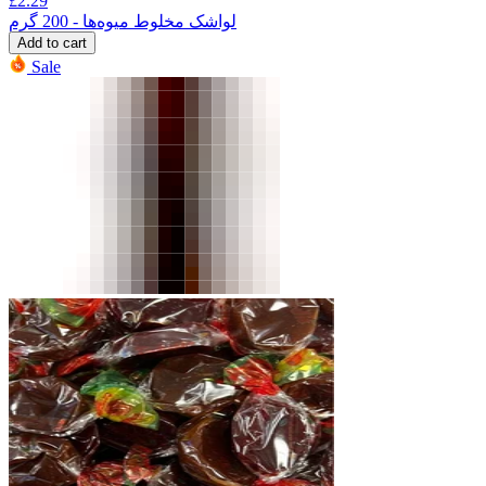
£
2.29
لواشک مخلوط میوه‌ها - 200 گرم
Add to cart
Sale