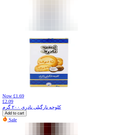
Now
£
1.69
£
2.09
کلوچه نارگیلی نادری ۲۰۰ گرم
Add to cart
Sale