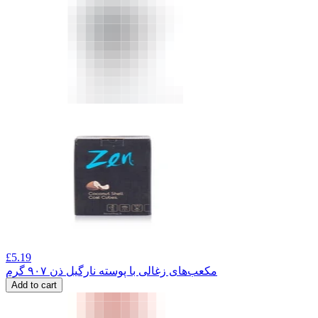
£
5.19
مکعب‌های زغالی با پوسته نارگیل ذن ۹۰۷ گرم
Add to cart