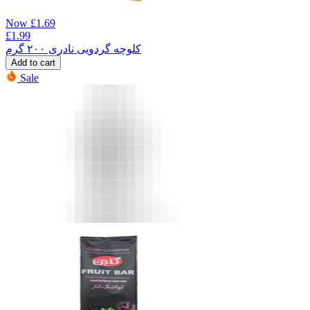
Now
£
1.69
£
1.99
کلوچه گردویی نادری ۲۰۰ گرم
Add to cart
Sale