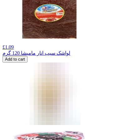
£
1.09
لواشک سیب انار مامیشا 120 گرم
Add to cart