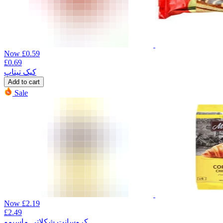
Now
£
0.59
£
0.69
کیک تیتاپ
Add to cart
Sale
Now
£
2.19
£
2.49
کروسانت شکلاتی ماسیمو