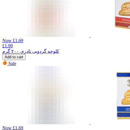
Now
£
1.69
£
1.99
کلوچه گردویی نادری ۲۰۰ گرم
Add to cart
Sale
Now
£
1.69