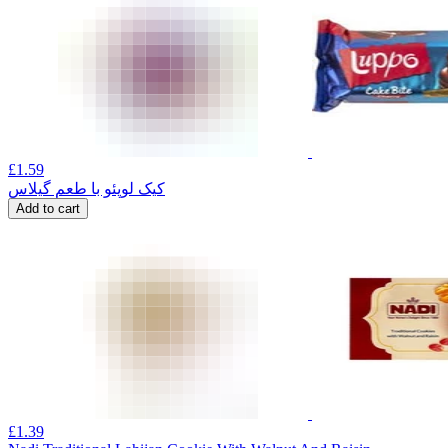
£
1.59
کیک لوپئو با طعم گیلاس
Add to cart
£
1.39