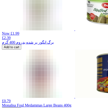
Now
£
1.99
£
2.39
برگ انگور پر شده بدروم 400 گرم
Add to cart
£
0.79
Monalisa Foul Medammas Large Beans 400g