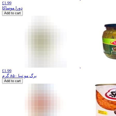
£
1.99
دورا موساکا
Add to cart
£
1.99
برگ مو تیبا ۸۵۰ گرم
Add to cart