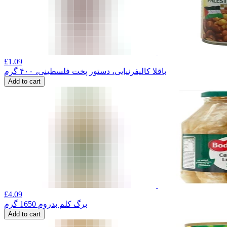
£
1.09
باقلا کالیفرنیایی، دستور پخت فلسطینی، ۴۰۰ گرم
Add to cart
£
4.09
برگ کلم بدروم 1650 گرم
Add to cart