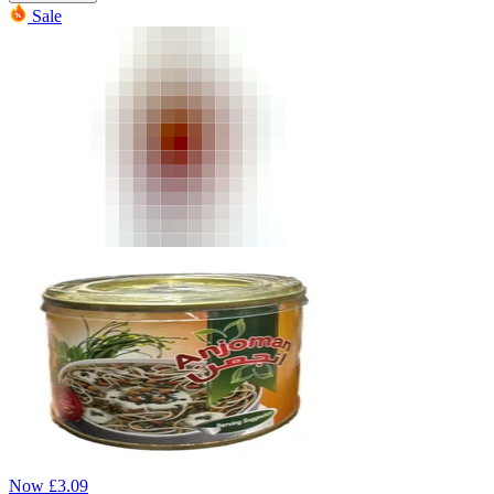
Sale
Now
£
3.09