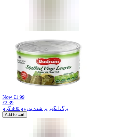
Now
£
1.99
£
2.39
برگ انگور پر شده بدروم 400 گرم
Add to cart