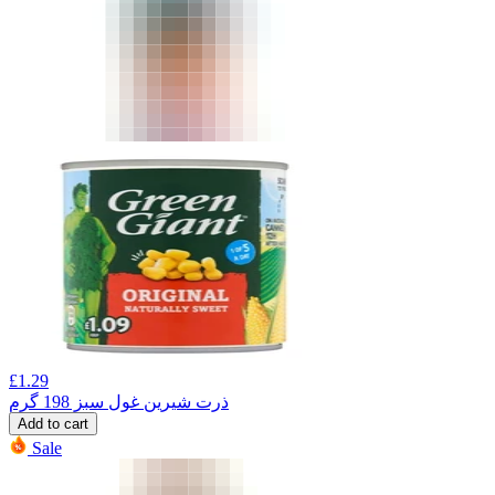
£
1.29
ذرت شیرین غول سبز 198 گرم
Add to cart
Sale