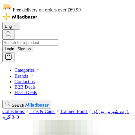
Free delivery on orders over £69.99
Eng
Login | Sign up
Categories
Brands
Contact us
B2B Deals
Flash Deals
Search
ذرت شیرین بورکو
Canned Food
Tins & Cans
Collections
340 گرم