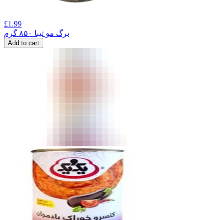
£
1.99
برگ مو تیبا ۸۵۰ گرم
Add to cart