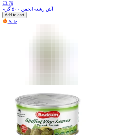
£
3.79
آش رشته انجمن ۵۰۰ گرم
Add to cart
Sale