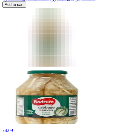
Add to cart
£
4.09