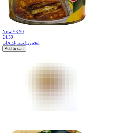
Now
£
3.59
£
4.39
انجمن قیمه بادنجان
Add to cart