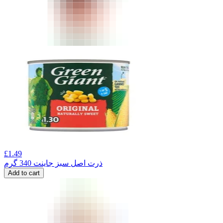
£
1.49
ذرت اصل سبز جاینت 340 گرم
Add to cart