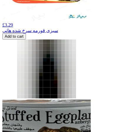
£
3.29
سبزی قورمه سرخ شده هانی
Add to cart