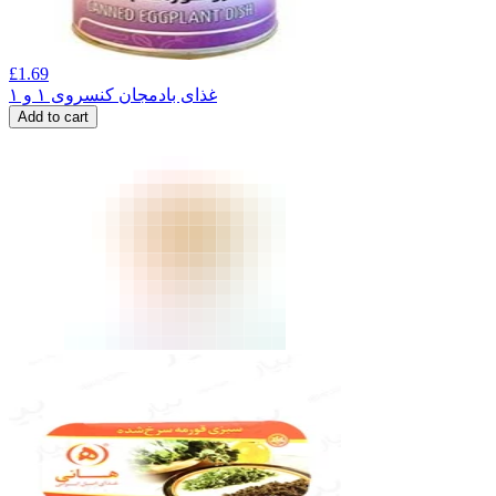
£
1.69
غذای بادمجان کنسروی ۱ و ۱
Add to cart