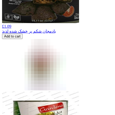
£
1.09
بادمجان شکم پر خشک شده لذیذ
Add to cart