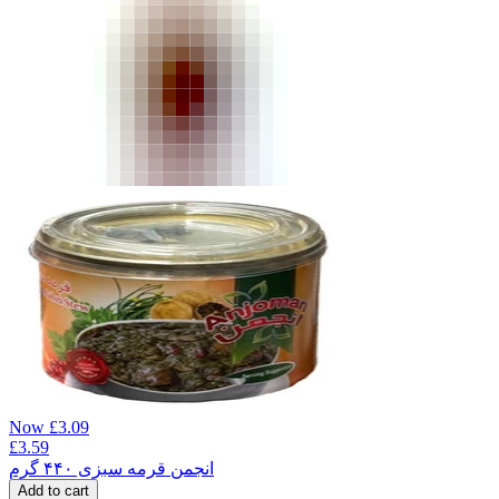
Now
£
3.09
£
3.59
انجمن قرمه سبزی ۴۴۰ گرم
Add to cart