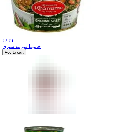
£
2.79
خانوما قورمه سبزی
Add to cart