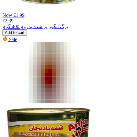
Now
£
1.99
£
2.39
برگ انگور پر شده بدروم 400 گرم
Add to cart
Sale