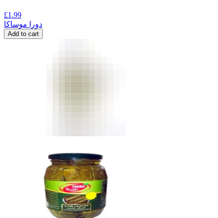
£
1.99
دورا موساکا
Add to cart