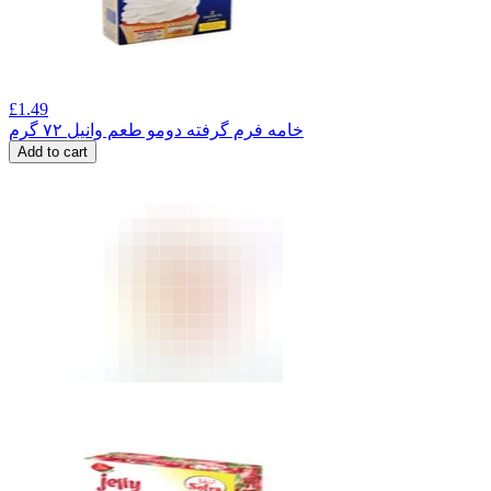
£
1.49
خامه فرم گرفته دومو طعم وانیل ۷۲ گرم
Add to cart