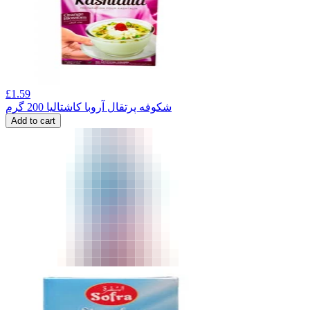
£
1.59
شکوفه پرتقال آروبا کاشتالیا 200 گرم
Add to cart