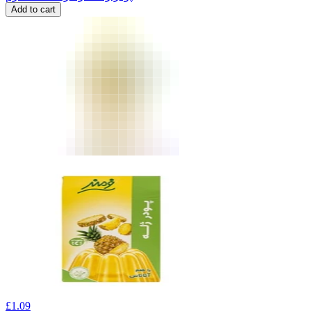
Add to cart
£
1.09