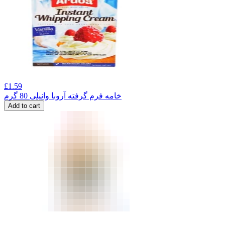
£
1.59
خامه فرم گرفته آروبا وانیلی 80 گرم
Add to cart