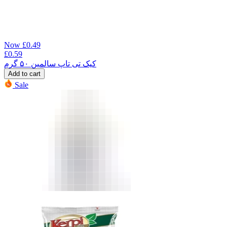
Now
£
0.49
£
0.59
کیک تی تاپ سالمین ۵۰ گرم
Add to cart
Sale