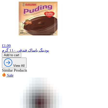
£
1.09
پودینگ باساک فندقی ۱۱۰ گرم
Add to cart
View All
Similar Products
Sale