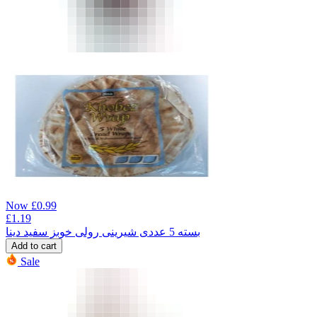
Now
£
0.99
£
1.19
بسته 5 عددی شیرینی رولی خوبز سفید دینا
Add to cart
Sale