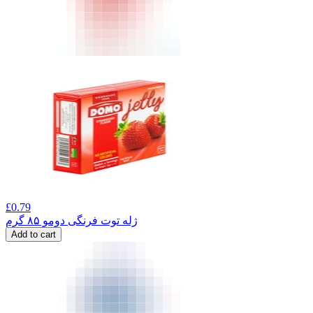
£
0.79
ژله توت فرنگی دومو ۸۵ گرم
Add to cart