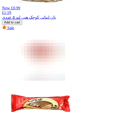
Now
£
0.99
£
1.19
نان لبنانی کوچک هپی لند ۵ عددی
Add to cart
Sale