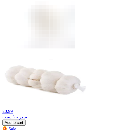
£
0.99
سیر - ۱ بسته
Add to cart
Sale