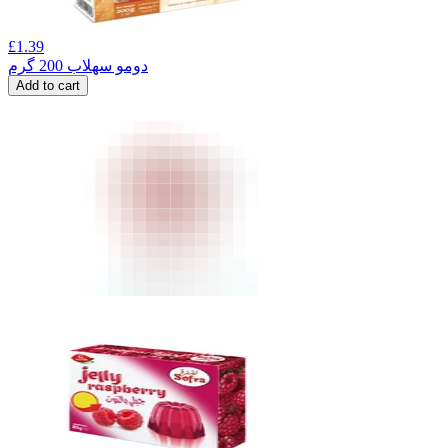
£
1.39
دومو سهلاب 200 گرم
Add to cart