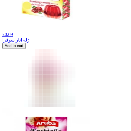
£
0.69
ژله انار سوفرا
Add to cart