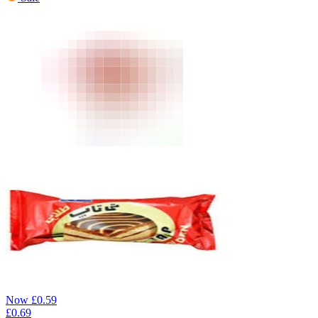
Now
£
0.59
£
0.69