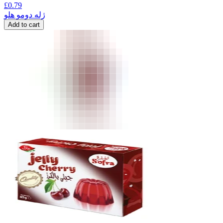
£
0.79
ژله دومو هلو
Add to cart