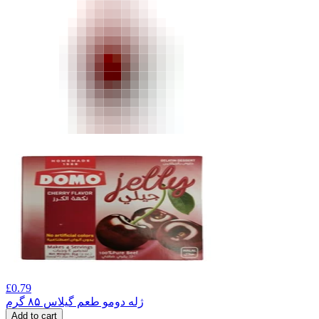
£
0.79
ژله دومو طعم گیلاس ۸۵ گرم
Add to cart