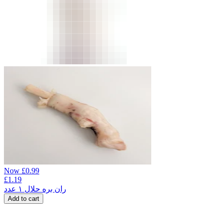
Now
£
0.99
£
1.19
ران بره حلال ۱ عدد
Add to cart