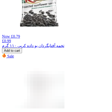
Now
£
0.79
£
0.99
تخمه آفتابگردان بو داده کرپی ۱۱۰ گرم
Add to cart
Sale