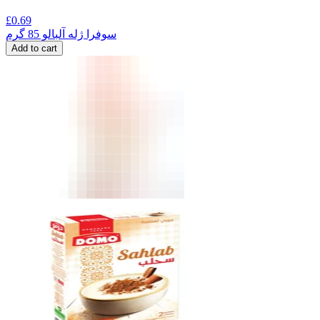
£
0.69
سوفرا ژله آلبالو 85 گرم
Add to cart