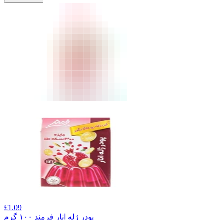
£
1.09
پودر ژله انار فرمند ۱۰۰ گرم