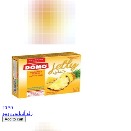
£
0.59
ژله آناناس دومو
Add to cart