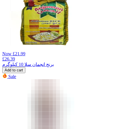
Now
£
21.99
£
26.39
برنج انجمان سلا 10 کیلوگرم
Add to cart
Sale