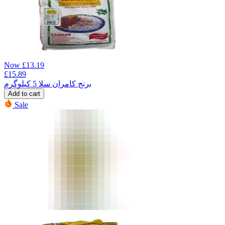
Now
£
13.19
£
15.89
برنج کامران سلا 5 کیلوگرم
Add to cart
Sale