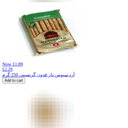
Now
£
1.89
£
2.29
آرد سبوس دار فدون گریسینی 250 گرم
Add to cart