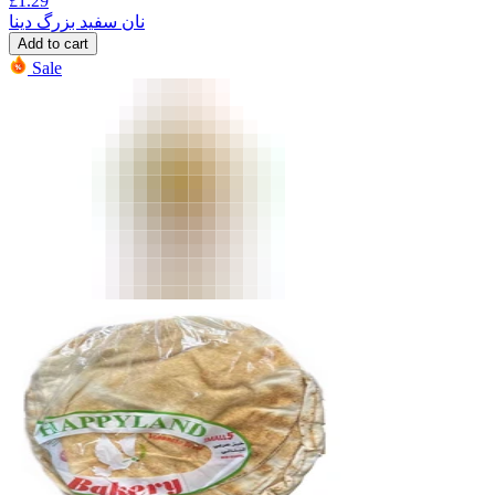
£
1.29
نان سفید بزرگ دینا
Add to cart
Sale