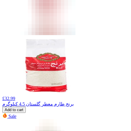
£
32.99
برنج طارم معطر گلستان 4.5 کیلوگرم
Add to cart
Sale