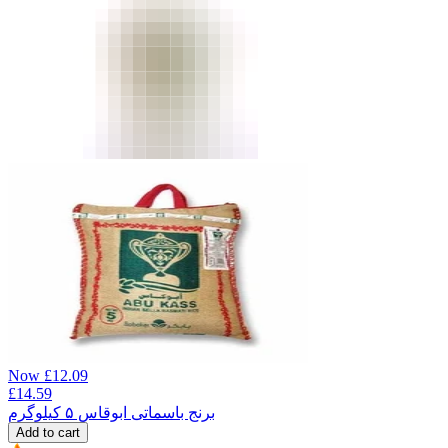
Now
£
12.09
£
14.59
برنج باسماتی ابوقاس ۵ کیلوگرم
Add to cart