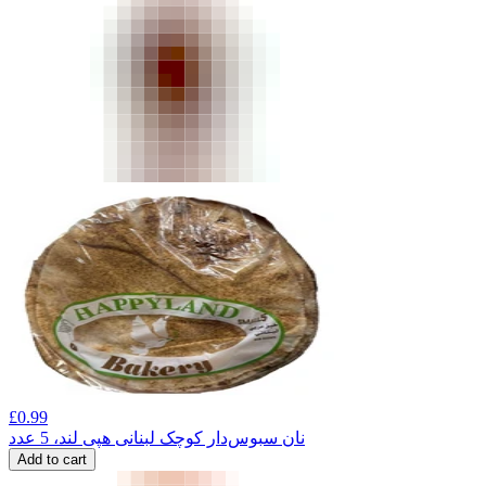
£
0.99
نان سبوس‌دار کوچک لبنانی هپی لند، 5 عدد
Add to cart