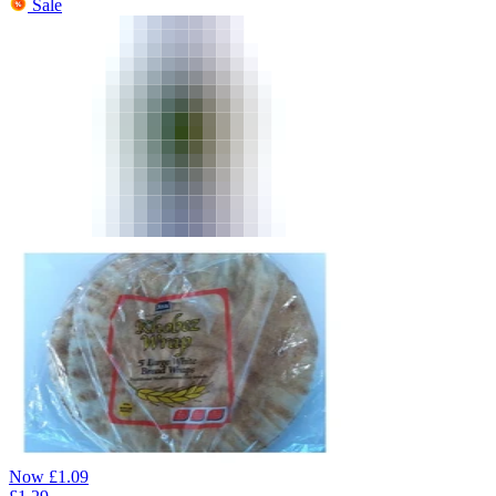
Sale
Now
£
1.09