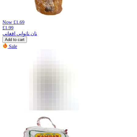
Now
£
1.69
£
1.99
نان نانوایی افغانی
Add to cart
Sale