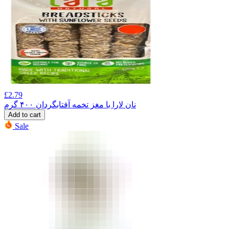
£
2.79
نان لارا با مغز تخمه آفتابگردان ۴۰۰ گرم
Add to cart
Sale