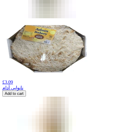
£
3.09
نانوایی آدام
Add to cart