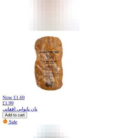
Now
£
1.69
£
1.99
نان نانوایی افغانی
Add to cart
Sale