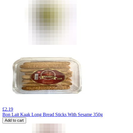
£
2.19
Bon Lait Kaak Long Bread Sticks With Sesame 350g
Add to cart