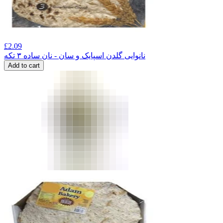
£
2.09
نانوایی گلدن اسپایک و سان - نان ساده ۳ تکه
Add to cart