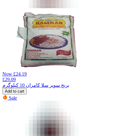
Now
£
24.19
£
29.09
برنج سوپر سلا کامران 10 کیلوگرم
Add to cart
Sale