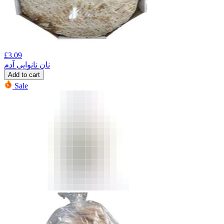
£
3.09
نان نانوایی آدم
Add to cart
Sale