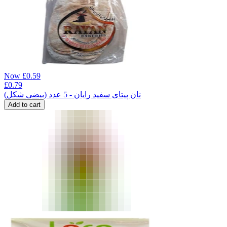
Now
£
0.59
£
0.79
نان پیتای سفید رایان - 5 عدد (بیضی شکل)
Add to cart