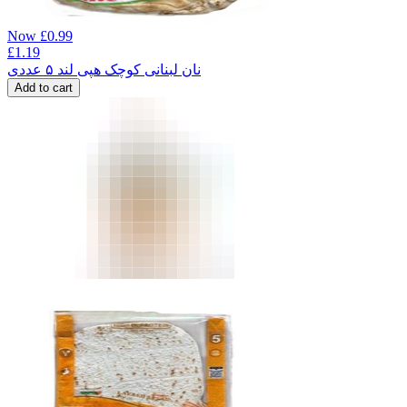
Now
£
0.99
£
1.19
نان لبنانی کوچک هپی لند ۵ عددی
Add to cart