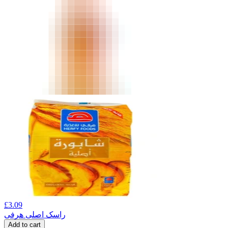
£
3.09
راسک اصلی هرفی
Add to cart