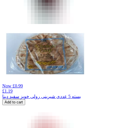
Now
£
0.99
£
1.19
بسته 5 عددی شیرینی رولی خوبز سفید دینا
Add to cart