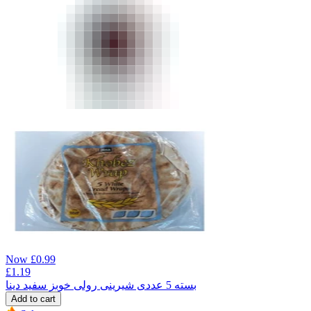
Now
£
0.99
£
1.19
بسته 5 عددی شیرینی رولی خوبز سفید دینا
Add to cart