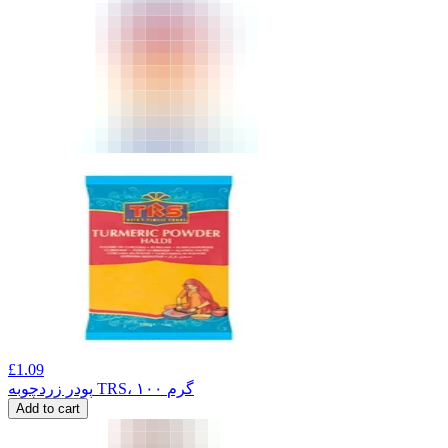
£
1.09
پودر زردچوبه TRS، ۱۰۰ گرم
Add to cart