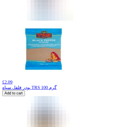
£
2.09
پودر فلفل سیاه TRS 100 گرم
Add to cart