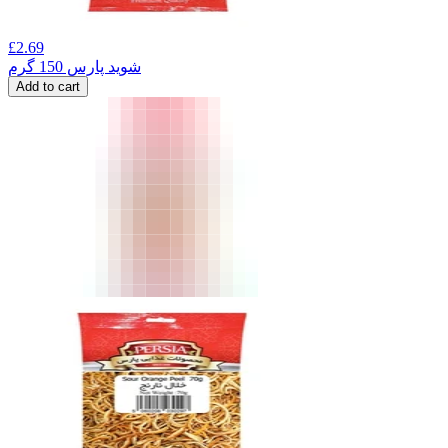
£
2.69
شوید پارس 150 گرم
Add to cart