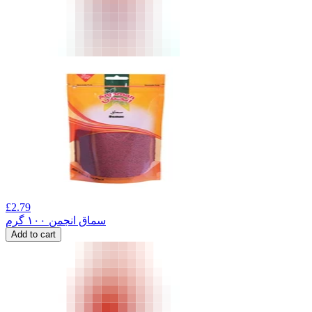
£
2.79
سماق انجمن ۱۰۰ گرم
Add to cart