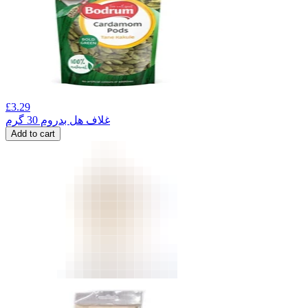
£
3.29
غلاف هل بدروم 30 گرم
Add to cart