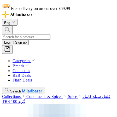
Free delivery on orders over £69.99
Eng
Login | Sign up
Categories
Brands
Contact us
B2B Deals
Flash Deals
Search
Collections
Condiments & Spices
Spice
فلفل سیاه کامل
TRS 100 گرم