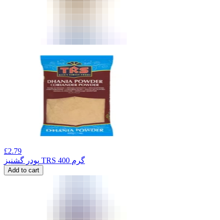
£
2.79
پودر گشنیز TRS 400 گرم
Add to cart