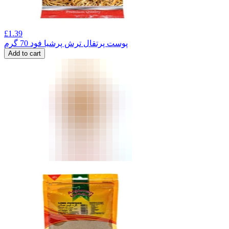
£
1.39
پوست پرتقال ترش پرشیا فود 70 گرم
Add to cart