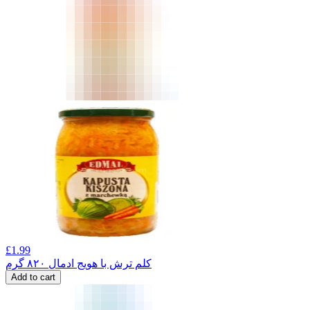
£
1.99
کلم ترش با هویج ادمال ۸۲۰ گرم
Add to cart