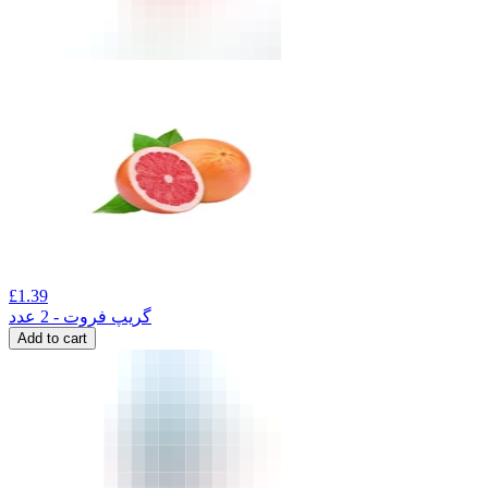
£
1.39
گریپ فروت - 2 عدد
Add to cart