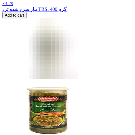
£
3.29
پیاز سرخ شده ترد TRS، 400 گرم
Add to cart