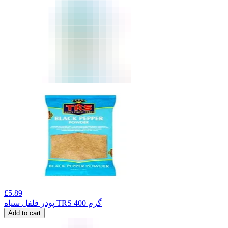
£
5.89
پودر فلفل سیاه TRS 400 گرم
Add to cart