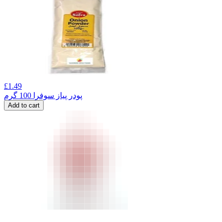
£
1.49
پودر پیاز سوفرا 100 گرم
Add to cart