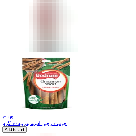
£
1.99
چوب دارچین ادویه بدروم 50 گرم
Add to cart