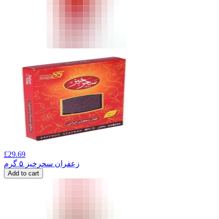
£
29.69
زعفران سحرخیز ۵ گرم
Add to cart