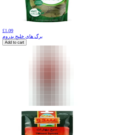
£
1.09
برگ های خلیج بدروم
Add to cart