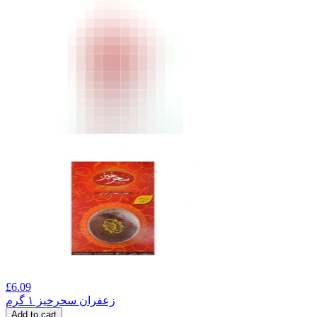
£
6.09
زعفران سحرخیز ۱ گرم
Add to cart