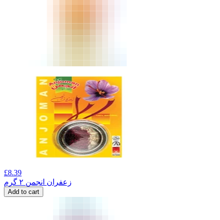
£
8.39
زعفران انجمن ۲ گرم
Add to cart