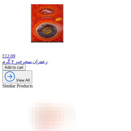
£
12.09
زعفران سحرخیز ۲ گرم
Add to cart
View All
Similar Products