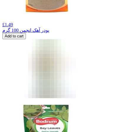
£
1.49
پودر آهک انجمن 100 گرم
Add to cart