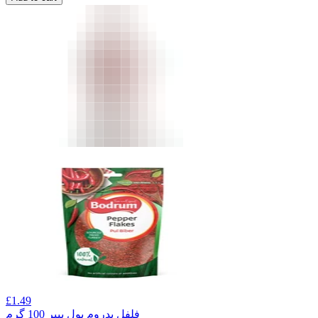
£
1.49
فلفل بدروم پول بیبر 100 گرم