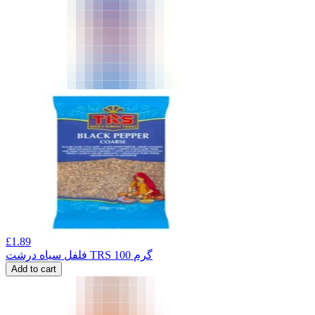
£
1.89
فلفل سیاه درشت TRS 100 گرم
Add to cart