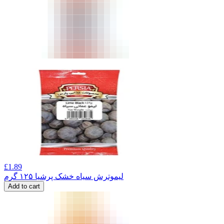
£
1.89
لیموترش سیاه خشک پرشیا ۱۲۵ گرم
Add to cart