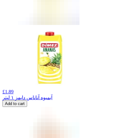
£
1.89
آبمیوه آناناس دایمز ۱ لیتر
Add to cart