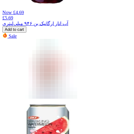
Now
£
4.69
£
5.69
آب انار ارگانیک بن ۹۴۶ میلی‌لیتری
Add to cart
Sale