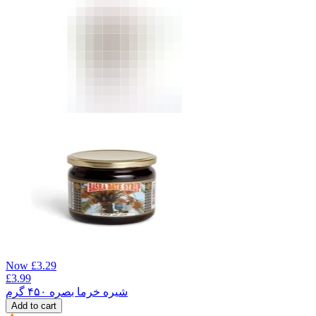
Now
£
3.29
£
3.99
شیره خرما بصره ۴۵۰ گرم
Add to cart