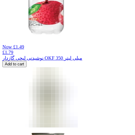
Now
£
1.49
£
1.79
نوشیدنی لیچی گازدار OKF 350 میلی لیتر
Add to cart