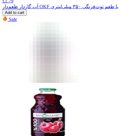
£
1.79
آب گازدار طعم‌دار OKF با طعم توت‌فرنگی ۳۵۰ میلی‌لیتری
Add to cart
Sale