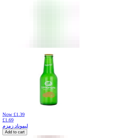
Now
£
1.39
£
1.69
لیموناد زمزم
Add to cart