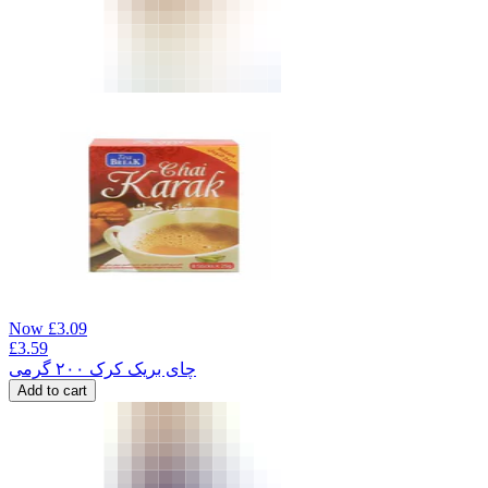
Now
£
3.09
£
3.59
چای بریک کرک ۲۰۰ گرمی
Add to cart