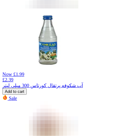
Now
£
1.99
£
2.39
آب شکوفه پرتقال کورتاس 300 میلی لیتر
Add to cart
Sale