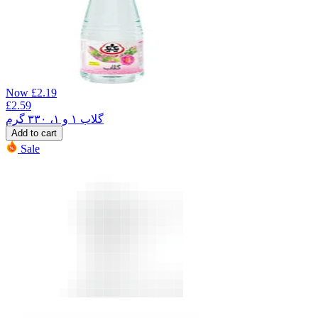
Now
£
2.19
£
2.59
گلاب ۱ و ۱، ۳۳۰ گرم
Add to cart
Sale