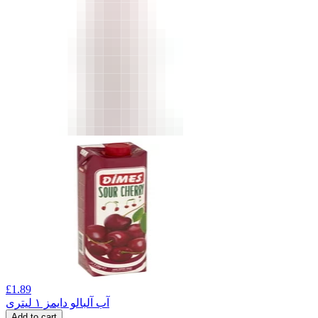
£
1.89
آب آلبالو دایمز ۱ لیتری
Add to cart