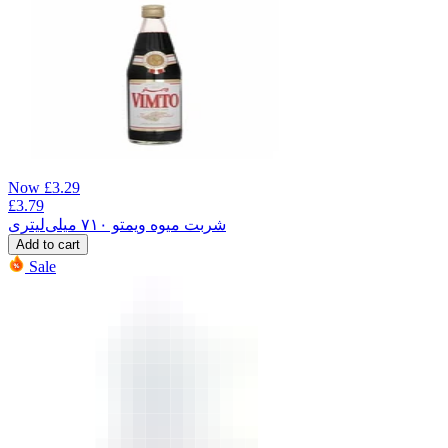
Now
£
3.29
£
3.79
شربت میوه ویمتو ۷۱۰ میلی‌لیتری
Add to cart
Sale