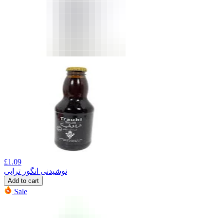
£
1.09
نوشیدنی انگور ترابی
Add to cart
Sale