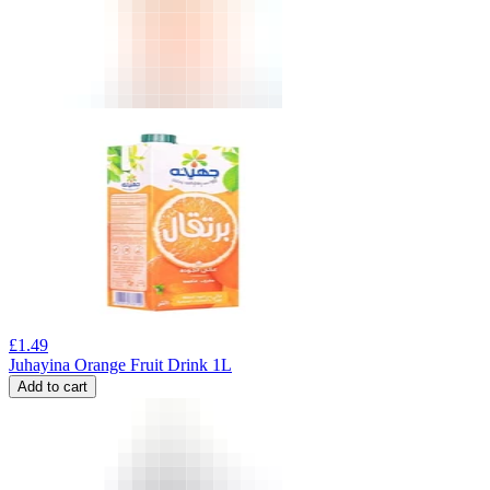
£
1.49
Juhayina Orange Fruit Drink 1L
Add to cart