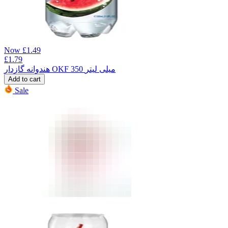
Now
£
1.49
£
1.79
هندوانه گازدار OKF 350 میلی لیتر
Add to cart
Sale