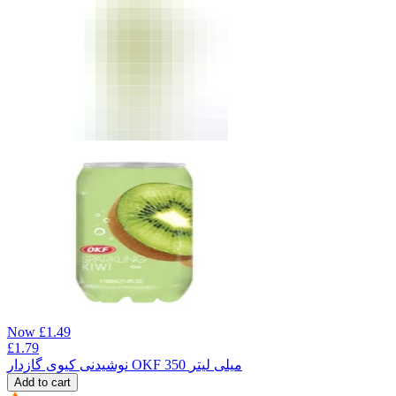
Now
£
1.49
£
1.79
نوشیدنی کیوی گازدار OKF 350 میلی لیتر
Add to cart