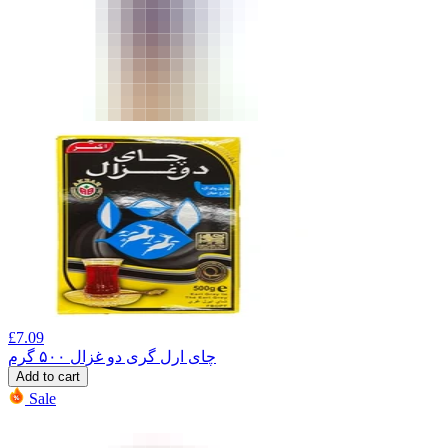
£
7.09
چای ارل گری دو غزال ۵۰۰ گرم
Add to cart
Sale