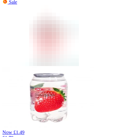
Sale
Now
£
1.49