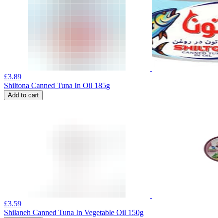
£
3.89
Shiltona Canned Tuna In Oil 185g
Add to cart
£
3.59
Shilaneh Canned Tuna In Vegetable Oil 150g