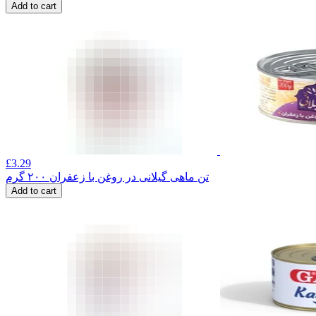
Add to cart
£
3.29
تن ماهی گیلانی در روغن با زعفران ۲۰۰ گرم
Add to cart