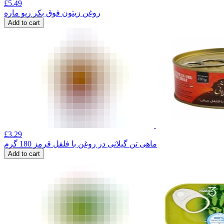
£
5.49
روغن زیتون فوق بکر ریو ماره
Add to cart
£
3.29
ماهی تن گیلانی در روغن با فلفل قرمز 180 گرم
Add to cart