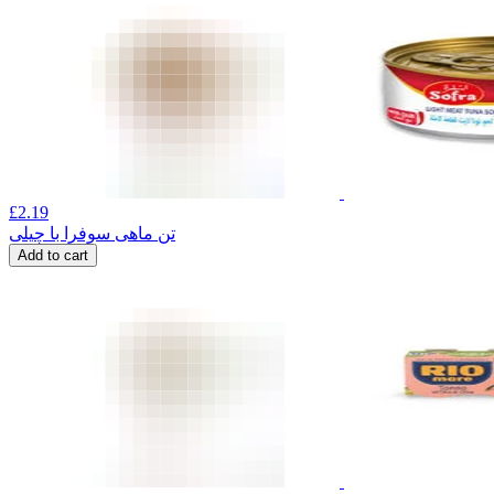
£
2.19
تن ماهی سوفرا با چیلی
Add to cart