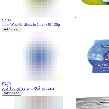
£
2.09
John West Sardines in Olive Oil 120g
Add to cart
£
3.29
ماهی تن گیلانی در روغن 180 گرم
Add to cart