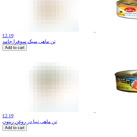
£
2.19
تن ماهی سبک سوفرا جامد
Add to cart
£
2.19
تن ماهی تیبا در روغن زیتون
Add to cart