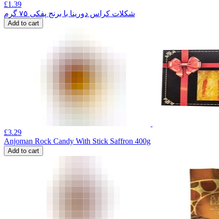
£
1.39
شکلات کراس دورینا با برنج پفکی ۷۵ گرم
Add to cart
£
3.29
Anjoman Rock Candy With Stick Saffron 400g
Add to cart