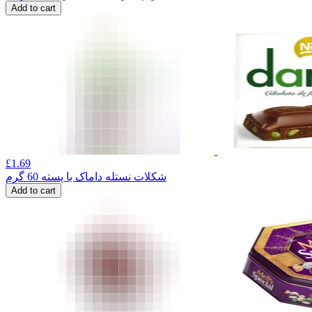
Add to cart
£
1.69
شکلات نستله داماک با پسته 60 گرم
Add to cart