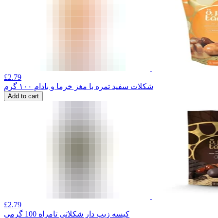
£
2.79
شکلات سفید تمره با مغز خرما و بادام ۱۰۰ گرم
Add to cart
£
2.79
کیسه زیپ دار شکلاتی تامراه 100 گرمی