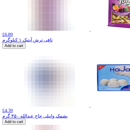
£
6.89
تافی ترش آیتیک ۱ کیلوگرم
Add to cart
£
4.39
پشمک وانیلی حاج عبدالله ۳۵۰ گرم
Add to cart