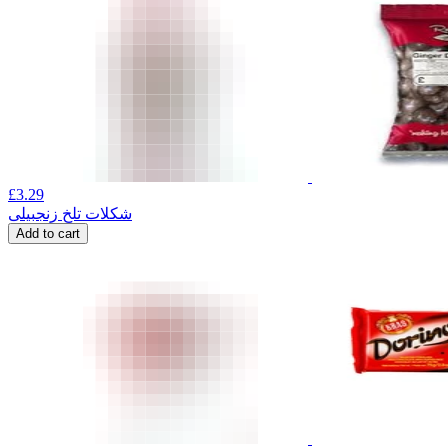
£
3.29
شکلات تلخ زنجبیلی
Add to cart