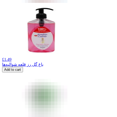
£
1.49
باغ گل رز قلعه شوالیه‌ها
Add to cart