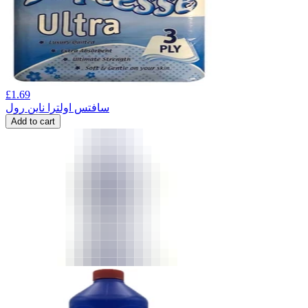
£
1.69
سافتس اولترا ناین رول
Add to cart