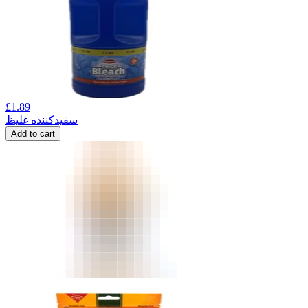
£
1.89
سفیدکننده غلیظ
Add to cart