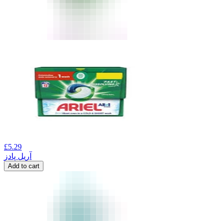
£
5.29
آریل پادز
Add to cart