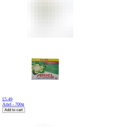
£
5.49
Ariel - 700g
Add to cart