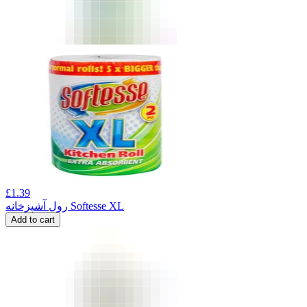
£
1.39
رول آشپزخانه Softesse XL
Add to cart