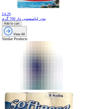
£
4.29
پودر لباسشویی داز 700 گرم
Add to cart
View All
Similar Products