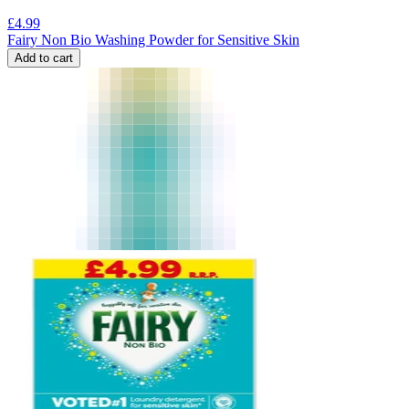
£
4.99
Fairy Non Bio Washing Powder for Sensitive Skin
Add to cart