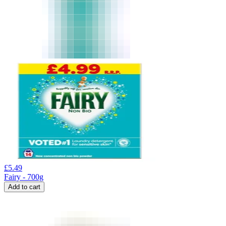
£
5.49
Fairy - 700g
Add to cart