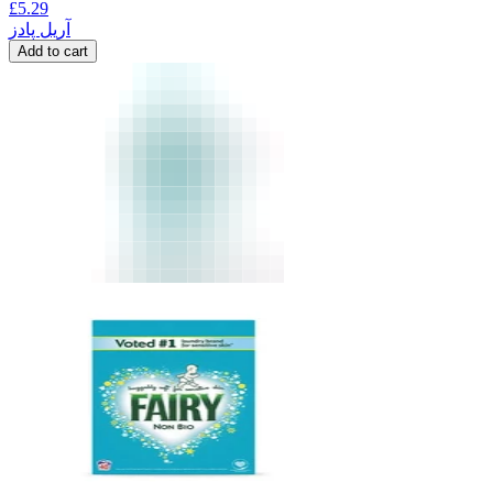
£
5.29
آریل پادز
Add to cart