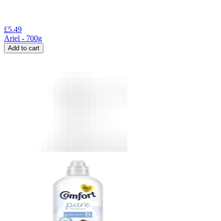
£
5.49
Ariel - 700g
Add to cart