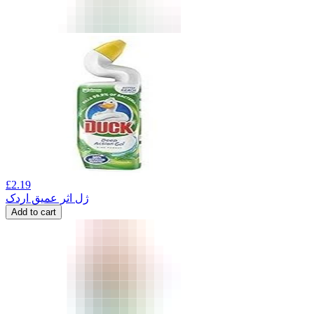
£
2.19
ژل اثر عمیق اردک
Add to cart