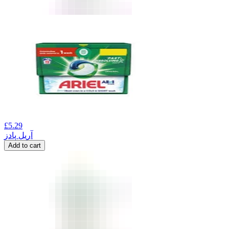
£
5.29
آریل پادز
Add to cart