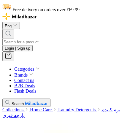
Free delivery on orders over £69.99
Eng
Login | Sign up
Categories
Brands
Contact us
B2B Deals
Flash Deals
Search
Collections
Home Care
Laundry Detergents
نرم کننده
پارچه فیری