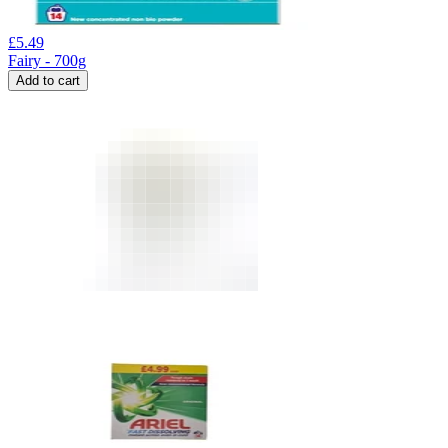
£
5.49
Fairy - 700g
Add to cart