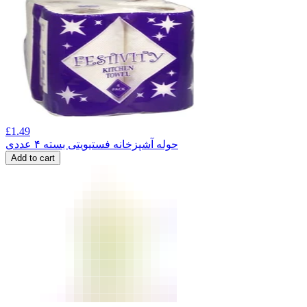
£
1.49
حوله آشپزخانه فستیویتی بسته ۴ عددی
Add to cart