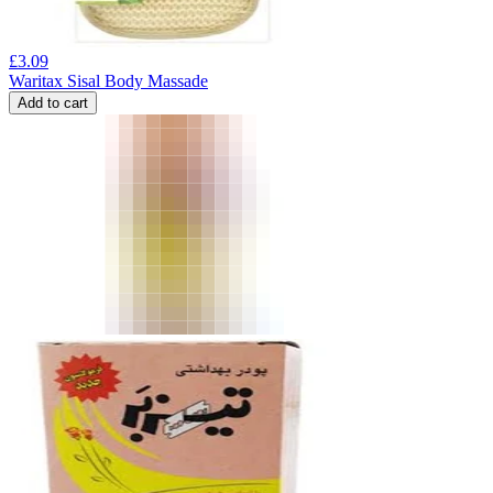
£
3.09
Waritax Sisal Body Massade
Add to cart