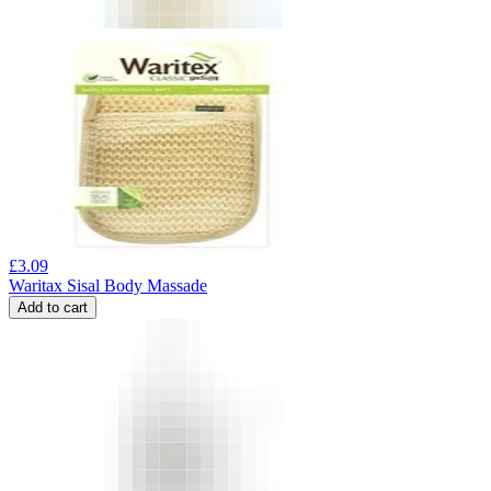
£
3.09
Waritax Sisal Body Massade
Add to cart