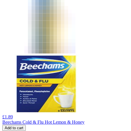
£
1.89
Beechams Cold & Flu Hot Lemon & Honey
Add to cart