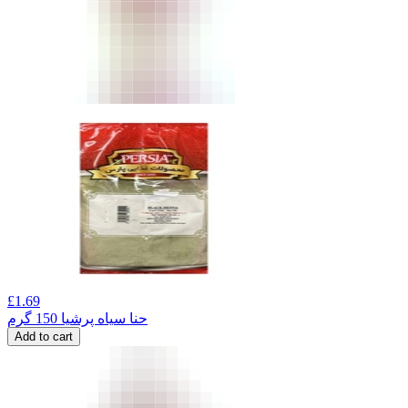
£
1.69
حنا سیاه پرشیا 150 گرم
Add to cart