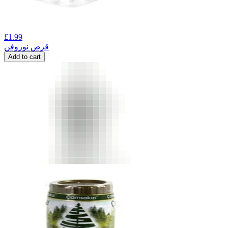
£
1.99
قرص نوروفن
Add to cart