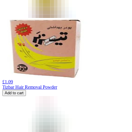
£
1.09
Tizbar Hair Removal Powder
Add to cart