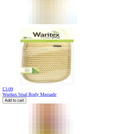
£
3.09
Waritax Sisal Body Massade
Add to cart