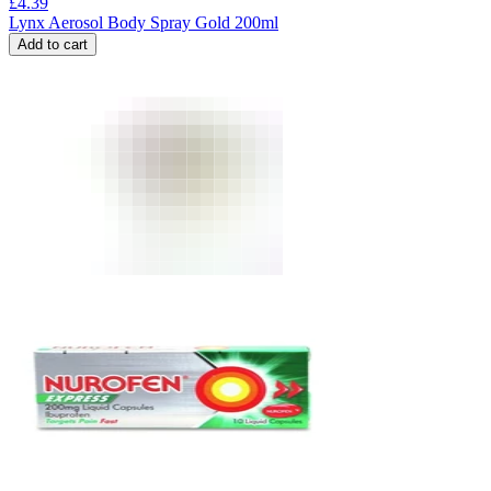
£
4.39
Lynx Aerosol Body Spray Gold 200ml
Add to cart