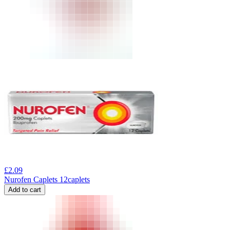
£
2.09
Nurofen Caplets 12caplets
Add to cart