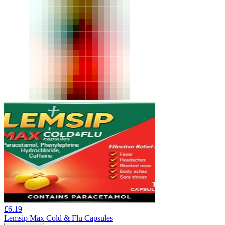
£
6.19
Lemsip Max Cold & Flu Capsules