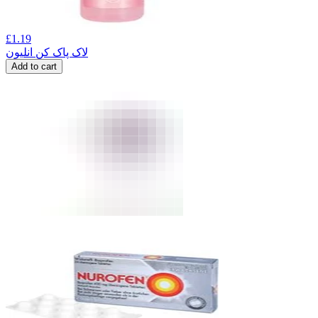
£
1.19
لاک پاک کن انلیون
Add to cart