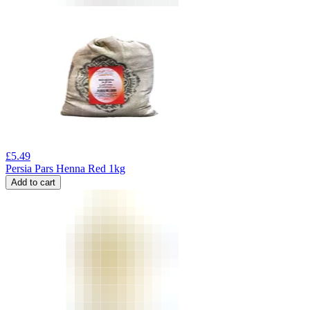
£
5.49
Persia Pars Henna Red 1kg
Add to cart