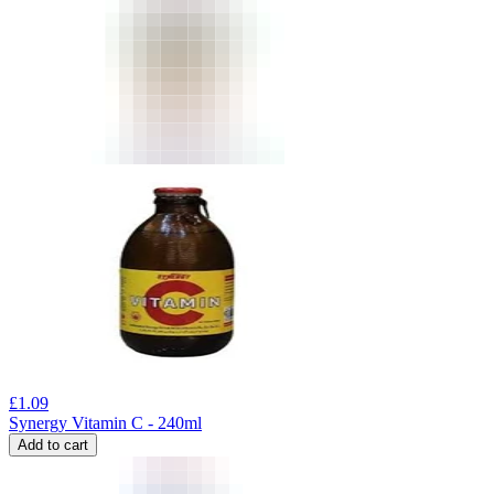
£
1.09
Synergy Vitamin C - 240ml
Add to cart