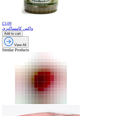
£
3.09
واکس کامساکیزی
Add to cart
View All
Similar Products