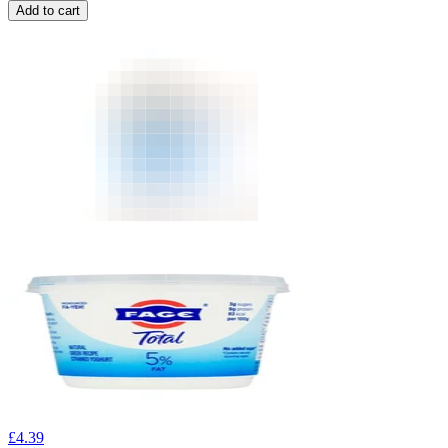
Add to cart
£
4.39