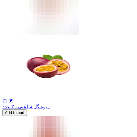
£
1.09
میوه گل ساعتی - ۳ عدد
Add to cart