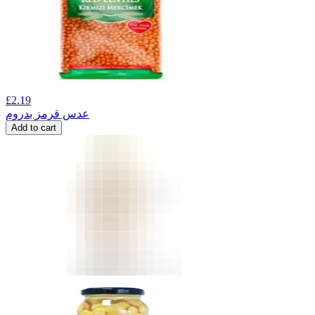
£
2.19
عدس قرمز بدروم
Add to cart