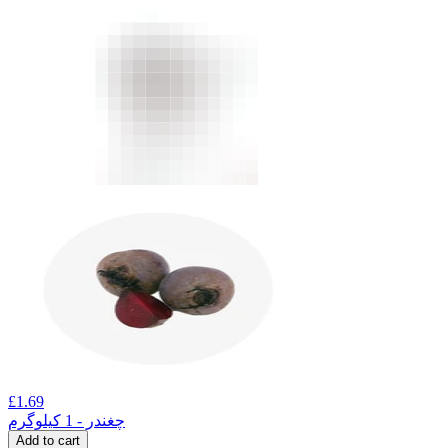
£
1.69
چغندر - 1 کیلوگرم
Add to cart