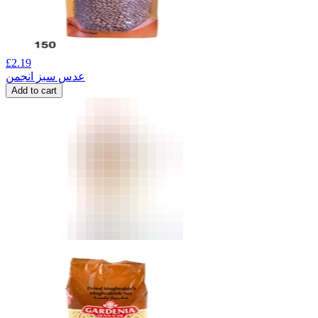
£
2.19
عدس سبز انجمن
Add to cart