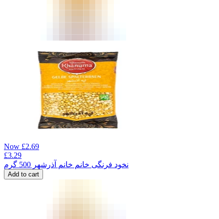
Now
£
2.69
£
3.29
نخود فرنگی خانم خانم آذرشهر 500 گرم
Add to cart