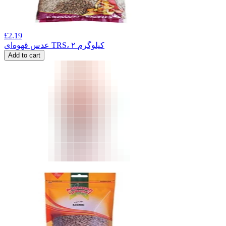
£
2.19
عدس قهوه‌ای TRS، ۲ کیلوگرم
Add to cart