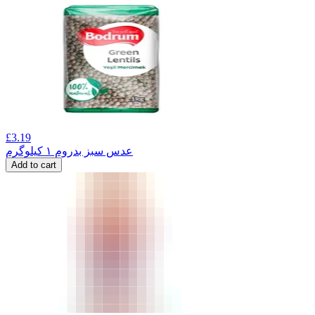
£
3.19
عدس سبز بدروم ۱ کیلوگرم
Add to cart