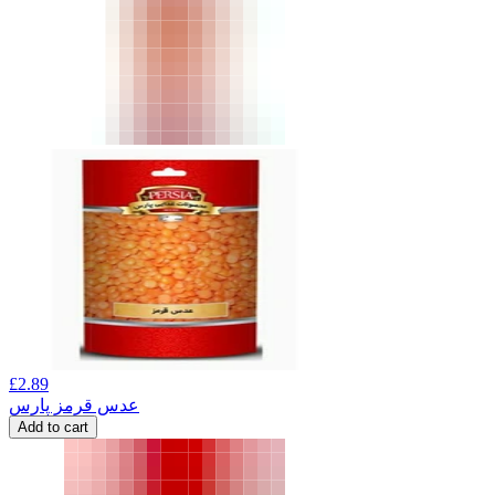
£
2.89
عدس قرمز پارس
Add to cart