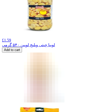
£
1.59
لوبیا چیتی ویلیج لوپین ۵۴۰ گرمی
Add to cart