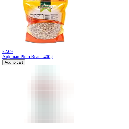
£
2.69
Anjoman Pinto Beans 400g
Add to cart