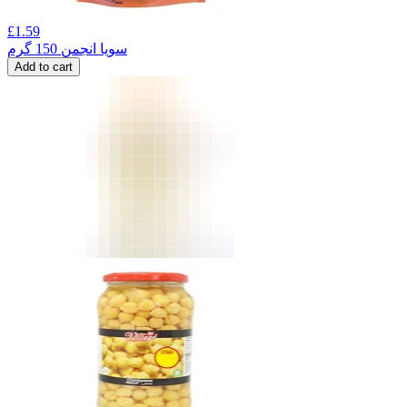
£
1.59
سویا انجمن 150 گرم
Add to cart