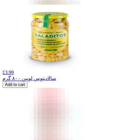
£
3.99
سالادیتوس لوپین ۸۰۰ گرم
Add to cart