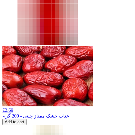
£
2.69
عناب خشک ممتاز چینی - 200 گرم
Add to cart