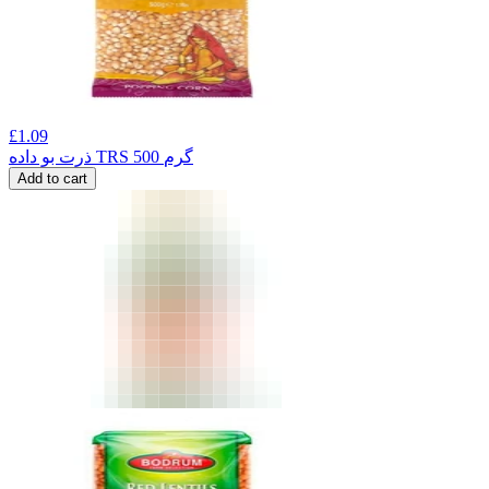
£
1.09
ذرت بو داده TRS 500 گرم
Add to cart