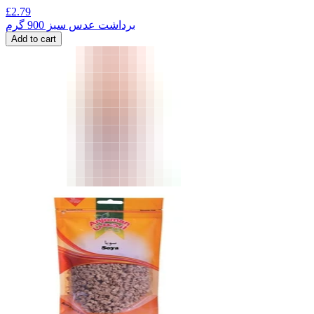
£
2.79
برداشت عدس سبز 900 گرم
Add to cart