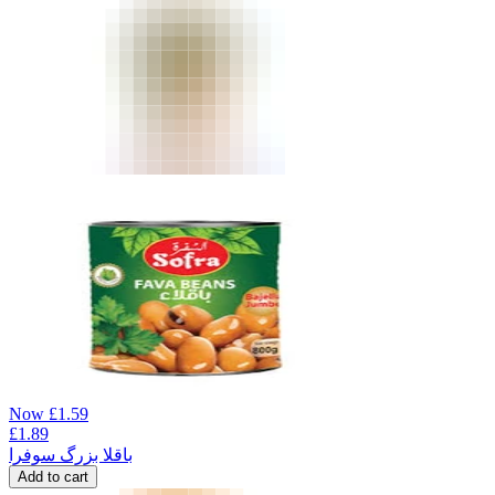
Now
£
1.59
£
1.89
باقلا بزرگ سوفرا
Add to cart