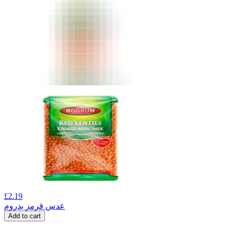
£
2.19
عدس قرمز بدروم
Add to cart