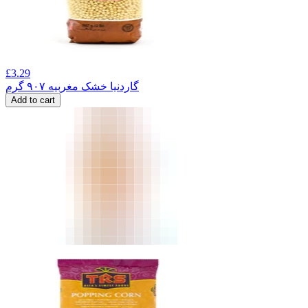
£
3.29
گاردنیا خشک مغربیه ۹۰۷ گرم
Add to cart