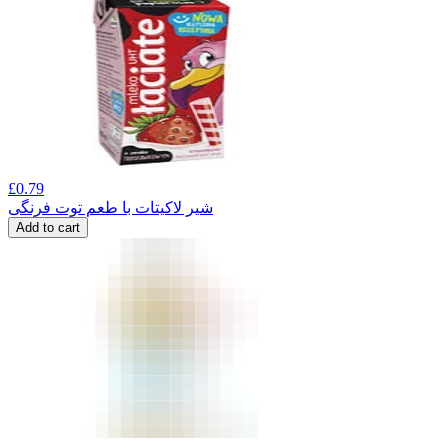
£
0.79
شیر لاکیتات با طعم توت فرنگی
Add to cart