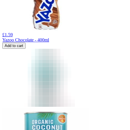
£
1.59
Yazoo Chocolate - 400ml
Add to cart