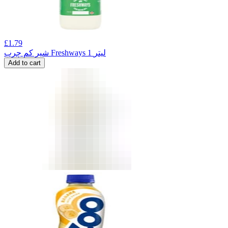
£
1.79
شیر کم چرب Freshways 1 لیتر
Add to cart