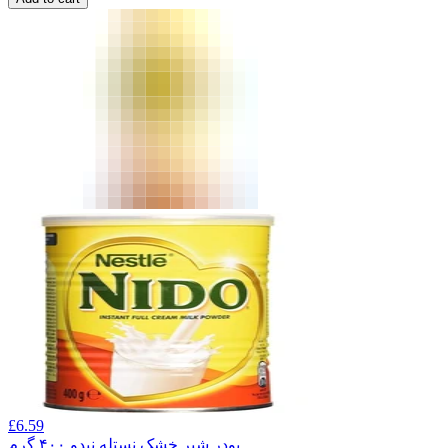
£
6.59
پودر شیر خشک نستله نیدو ۴۰۰ گرم