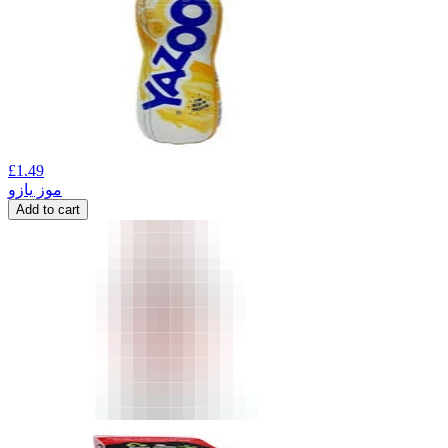
£
1.49
موز یازو
Add to cart