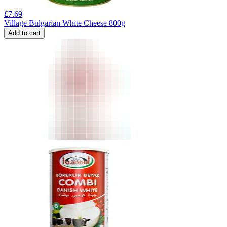
£
7.69
Village Bulgarian White Cheese 800g
Add to cart