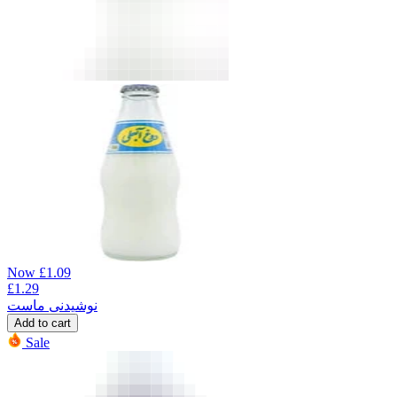
Now
£
1.09
£
1.29
نوشیدنی ماست
Add to cart
Sale