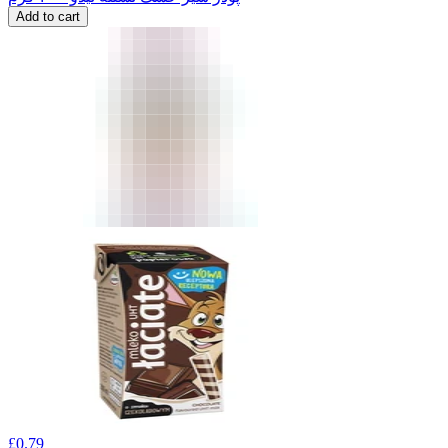
Add to cart
£
0.79