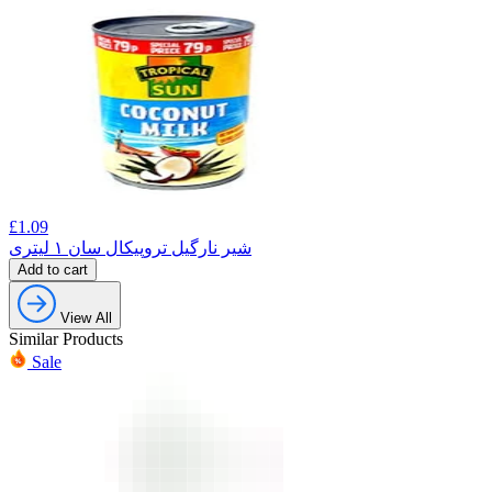
£
1.09
شیر نارگیل تروپیکال سان ۱ لیتری
Add to cart
View All
Similar Products
Sale