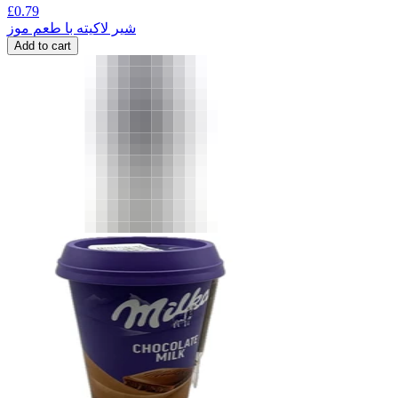
£
0.79
شیر لاکیته با طعم موز
Add to cart