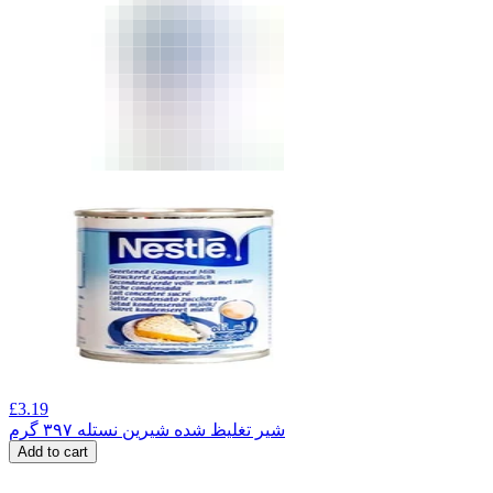
£
3.19
شیر تغلیظ شده شیرین نستله ۳۹۷ گرم
Add to cart