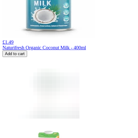
£
1.49
Naturifresh Organic Coconut Milk - 400ml
Add to cart