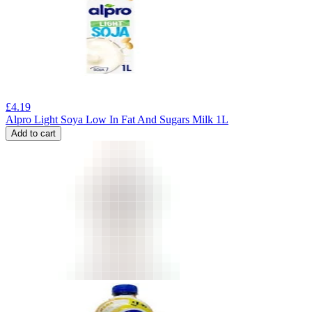
£
4.19
Alpro Light Soya Low In Fat And Sugars Milk 1L
Add to cart