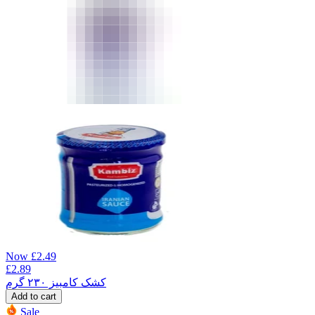
Now
£
2.49
£
2.89
کشک کامبیز ۲۳۰ گرم
Add to cart
Sale