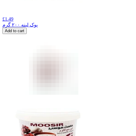
£
1.49
پوک لبنه ۲۰۰ گرم
Add to cart