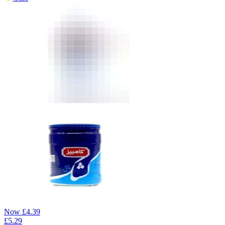
Now
£
4.39
£
5.29