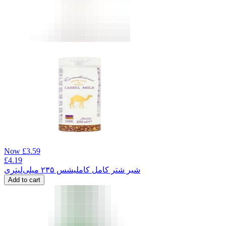
Now
£
3.59
£
4.19
شیر شتر کامل کاملیشس ۲۳۵ میلی‌لیتری
Add to cart