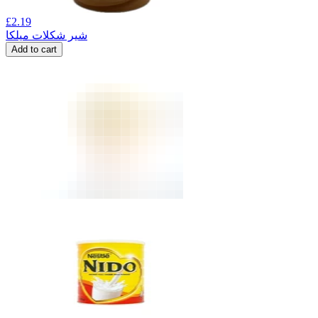
£
2.19
شیر شکلات میلکا
Add to cart