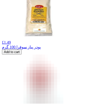
£
1.49
پودر پیاز سوفرا 100 گرم
Add to cart