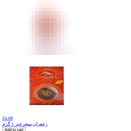
£
6.09
زعفران سحرخیز ۱ گرم
Add to cart