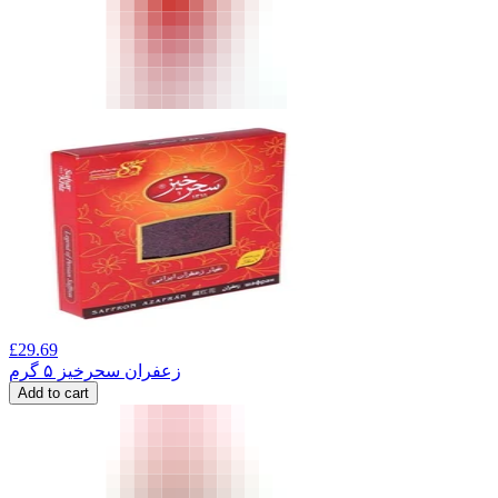
£
29.69
زعفران سحرخیز ۵ گرم
Add to cart