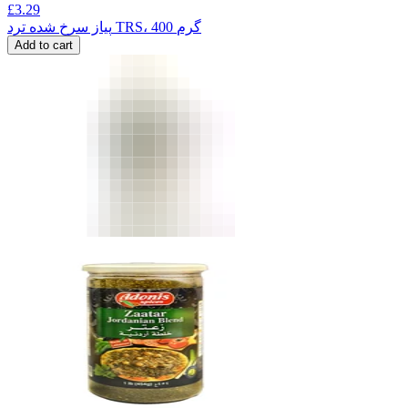
£
3.29
پیاز سرخ شده ترد TRS، 400 گرم
Add to cart