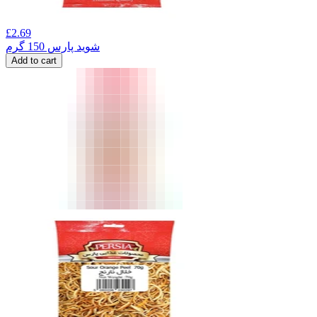
£
2.69
شوید پارس 150 گرم
Add to cart