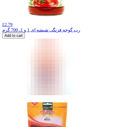
£
2.79
رب گوجه فرنگی شیشه ای 1 و 1، 700 گرم
Add to cart