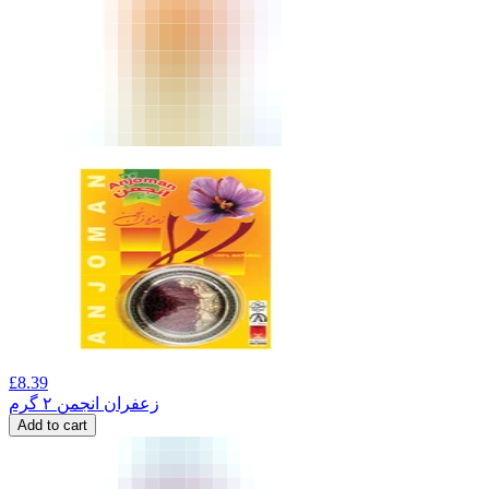
£
8.39
زعفران انجمن ۲ گرم
Add to cart