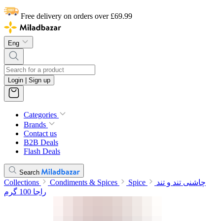
Free delivery on orders over £69.99
Eng
Login | Sign up
Categories
Brands
Contact us
B2B Deals
Flash Deals
Search
Collections
Condiments & Spices
Spice
چاشنی تند و تند
راجا 100 گرم