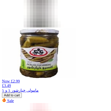
Now
£
2.99
£
3.49
مامولی خیارشور ۱ و ۱
Add to cart
Sale