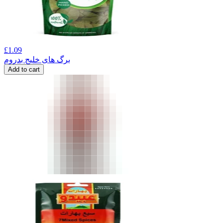
£
1.09
برگ های خلیج بدروم
Add to cart