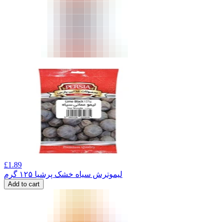
£
1.89
لیموترش سیاه خشک پرشیا ۱۲۵ گرم
Add to cart