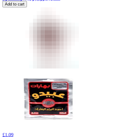
Add to cart
£
1.09