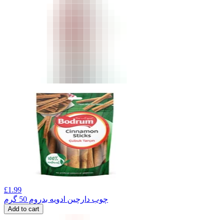
£
1.99
چوب دارچین ادویه بدروم 50 گرم
Add to cart