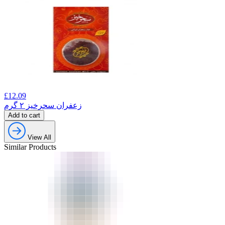
£
12.09
زعفران سحرخیز ۲ گرم
Add to cart
View All
Similar Products