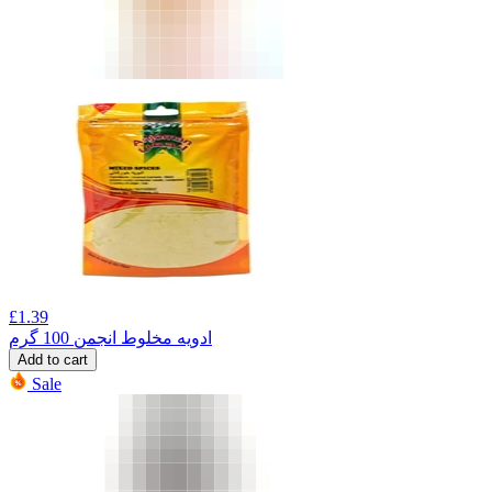
£
1.39
ادویه مخلوط انجمن 100 گرم
Add to cart
Sale