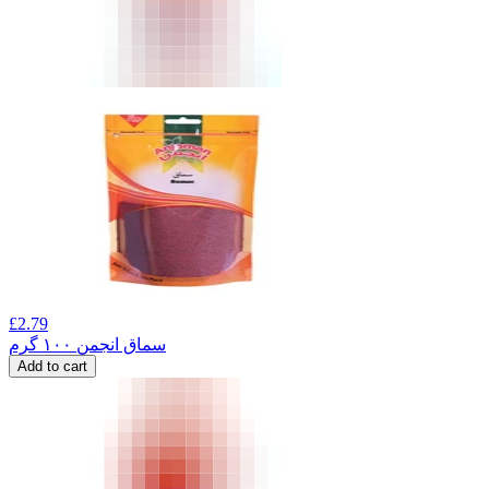
£
2.79
سماق انجمن ۱۰۰ گرم
Add to cart