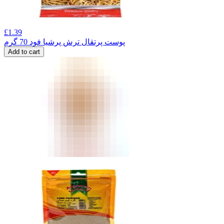
£
1.39
پوست پرتقال ترش پرشیا فود 70 گرم
Add to cart