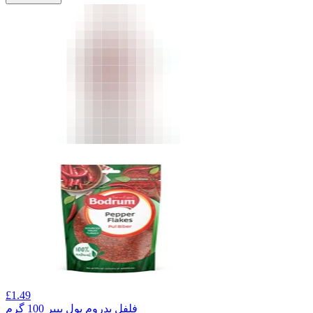
£
1.49
فلفل بدروم پول بیبر 100 گرم