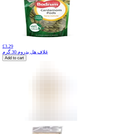
£
3.29
غلاف هل بدروم 30 گرم
Add to cart