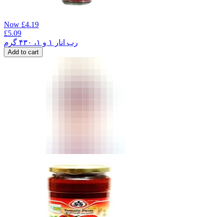
Now
£
4.19
£
5.09
رب انار ۱ و ۱، ۴۳۰ گرم
Add to cart