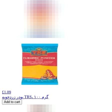
£
1.09
پودر زردچوبه TRS، ۱۰۰ گرم
Add to cart