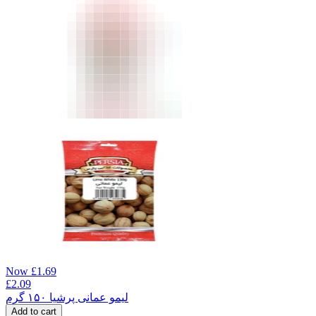
Now
£
1.69
£
2.09
لیمو عمانی پرشیا ۱۵۰ گرم
Add to cart