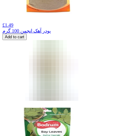
£
1.49
پودر آهک انجمن 100 گرم
Add to cart