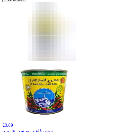
£
0.89
سس فلفلی تونسی هاریسا