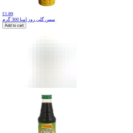
£
1.89
سس گلی روز امبا 300 گرم
Add to cart