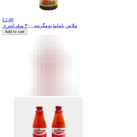
£
2.49
ملاس یاماما پومگرنته ۳۰۰ میلی‌لیتری
Add to cart