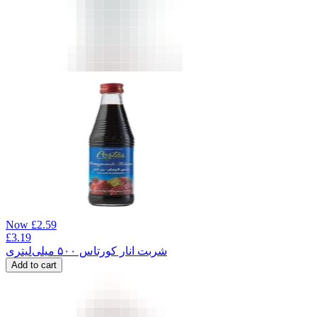
Now
£
2.59
£
3.19
شربت انار کورتاس ۵۰۰ میلی‌لیتری
Add to cart