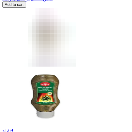
Add to cart
£
1.69