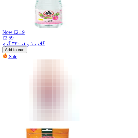
Now
£
2.19
£
2.59
گلاب ۱ و ۱، ۳۳۰ گرم
Add to cart
Sale