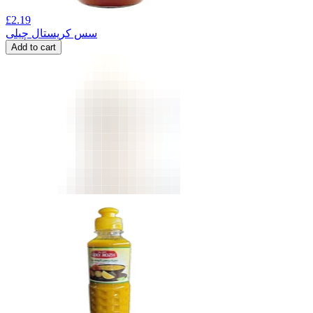
£
2.19
سس کریستال چیلی
Add to cart