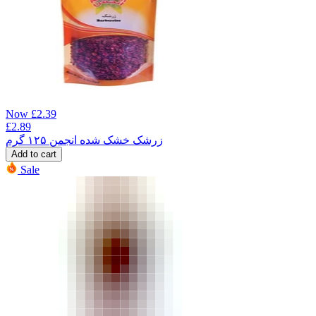
Now
£
2.39
£
2.89
زرشک خشک شده انجمن ۱۲۵ گرم
Add to cart
Sale