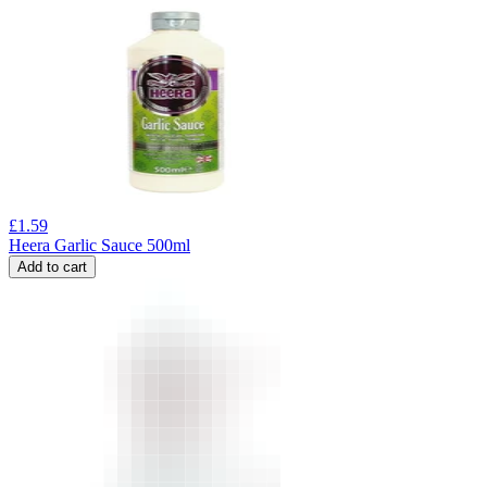
£
1.59
Heera Garlic Sauce 500ml
Add to cart