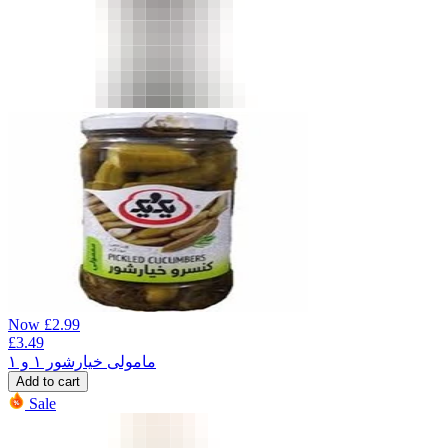
Now
£
2.99
£
3.49
مامولی خیارشور ۱ و ۱
Add to cart
Sale