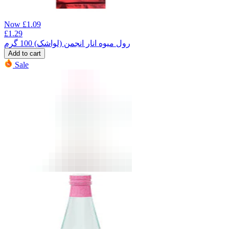
Now
£
1.09
£
1.29
رول میوه انار انجمن (لواشک) 100 گرم
Add to cart
Sale