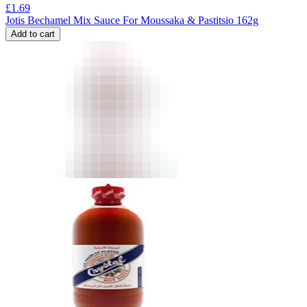
£
1.69
Jotis Bechamel Mix Sauce For Moussaka & Pastitsio 162g
Add to cart