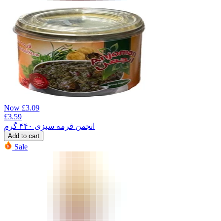
Now
£
3.09
£
3.59
انجمن قرمه سبزی ۴۴۰ گرم
Add to cart
Sale