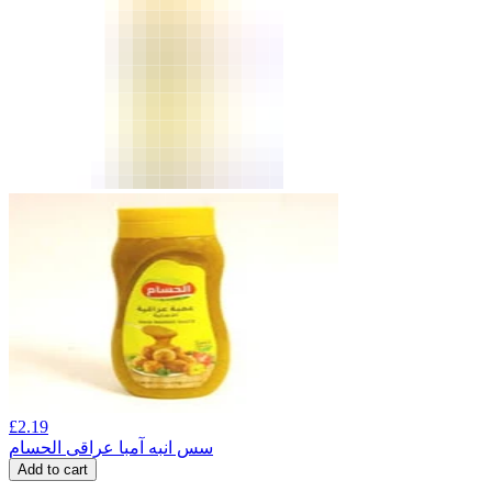
£
2.19
سس انبه آمبا عراقی الحسام
Add to cart