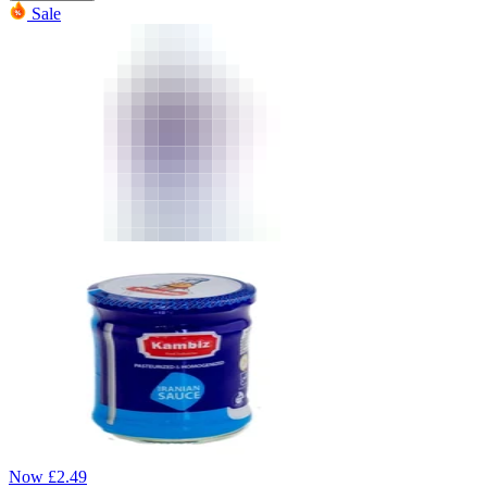
Sale
Now
£
2.49