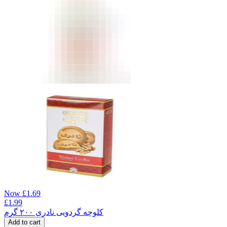
Now
£
1.69
£
1.99
کلوچه گردویی نادری ۲۰۰ گرم
Add to cart