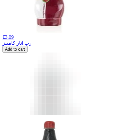
£
3.09
رب انار کامبیز
Add to cart