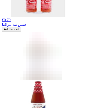
£
0.79
سس تند عراقنا
Add to cart