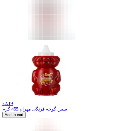
£
2.19
سس گوجه فرنگی مهرام 455 گرم
Add to cart