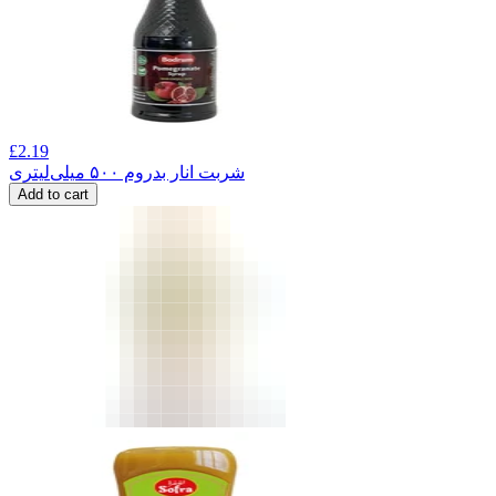
£
2.19
شربت انار بدروم ۵۰۰ میلی‌لیتری
Add to cart