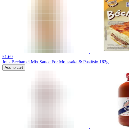
£
1.69
Jotis Bechamel Mix Sauce For Moussaka & Pastitsio 162g
Add to cart