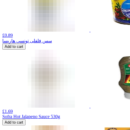
£
0.89
سس فلفلی تونسی هاریسا
Add to cart
£
1.69
Sofra Hot Jalapeno Sauce 530g
Add to cart