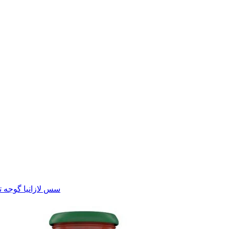
سس لازانیا گوجه ترکی د