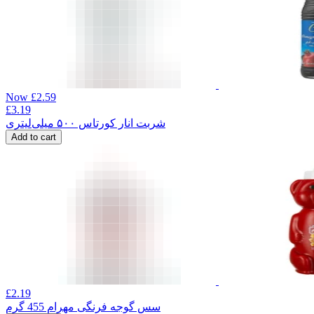
Now
£
2.59
£
3.19
شربت انار کورتاس ۵۰۰ میلی‌لیتری
Add to cart
£
2.19
سس گوجه فرنگی مهرام 455 گرم