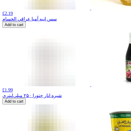
£
2.19
سس انبه آمبا عراقی الحسام
Add to cart
£
1.99
شیره انار چتورا ۲۵۰ میلی‌لیتری
Add to cart