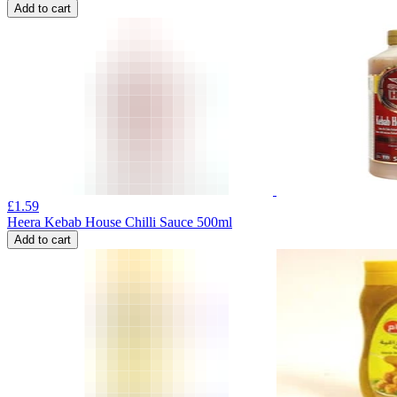
Add to cart
£
1.59
Heera Kebab House Chilli Sauce 500ml
Add to cart