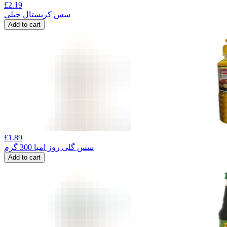
£
2.19
سس کریستال چیلی
Add to cart
£
1.89
سس گلی روز امبا 300 گرم
Add to cart