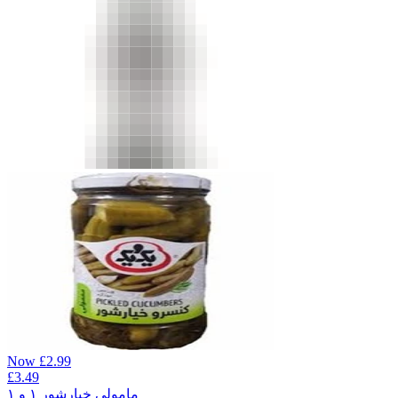
Now
£
2.99
£
3.49
مامولی خیارشور ۱ و ۱