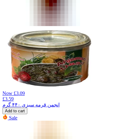
Now
£
3.09
£
3.59
انجمن قرمه سبزی ۴۴۰ گرم
Add to cart
Sale