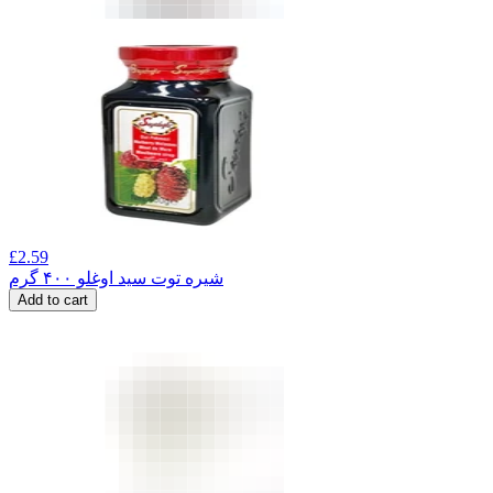
£
2.59
شیره توت سید اوغلو ۴۰۰ گرم
Add to cart