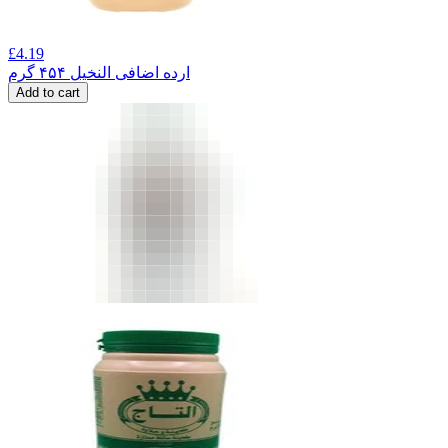
£
4.19
ارده اضافی النخیل ۴۵۴ گرم
Add to cart