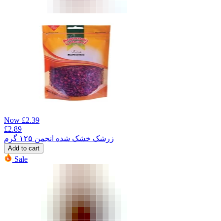
Now
£
2.39
£
2.89
زرشک خشک شده انجمن ۱۲۵ گرم
Add to cart
Sale