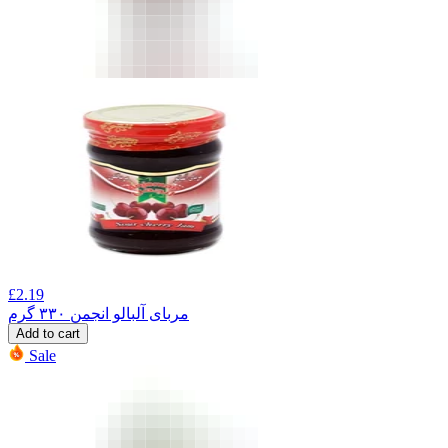
£
2.19
مربای آلبالو انجمن ۳۳۰ گرم
Add to cart
Sale