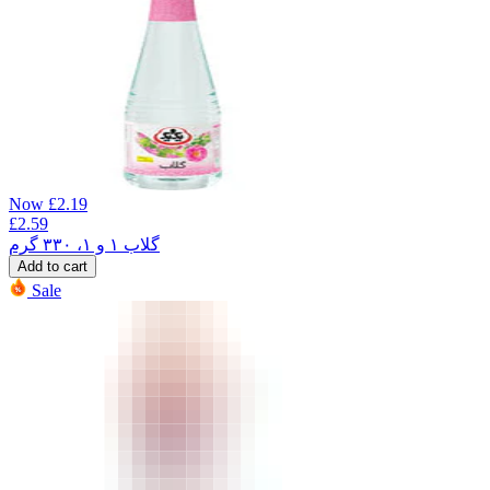
Now
£
2.19
£
2.59
گلاب ۱ و ۱، ۳۳۰ گرم
Add to cart
Sale