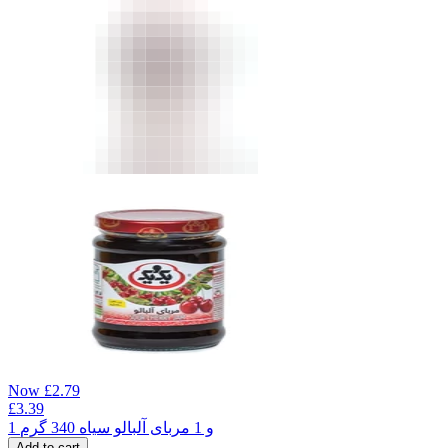
Now
£
2.79
£
3.39
1 و 1 مربای آلبالو سیاه 340 گرم
Add to cart