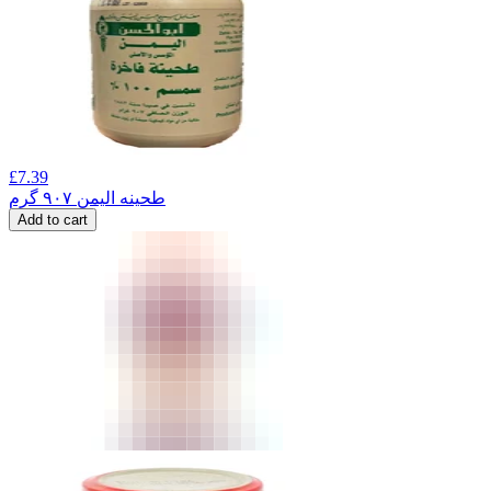
£
7.39
طحینه الیمن ۹۰۷ گرم
Add to cart