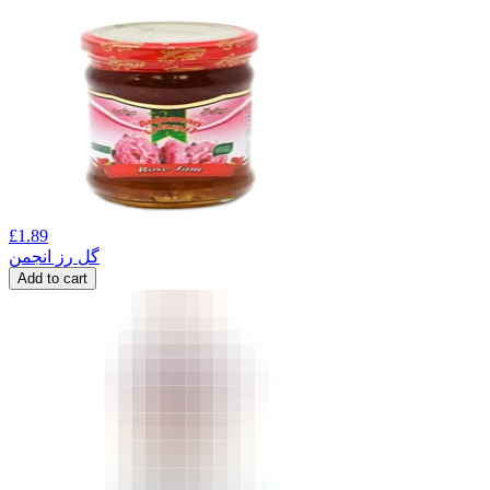
£
1.89
گل رز انجمن
Add to cart