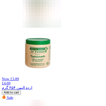
Now
£
3.89
£
4.69
ارده الیمن ۴۵۴ گرم
Add to cart
Sale