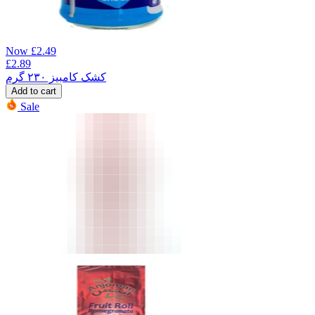
Now
£
2.49
£
2.89
کشک کامبیز ۲۳۰ گرم
Add to cart
Sale