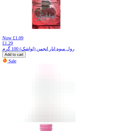
Now
£
1.09
£
1.29
رول میوه انار انجمن (لواشک) 100 گرم
Add to cart
Sale