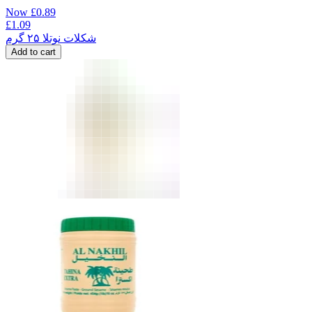
Now
£
0.89
£
1.09
شکلات نوتلا ۲۵ گرم
Add to cart