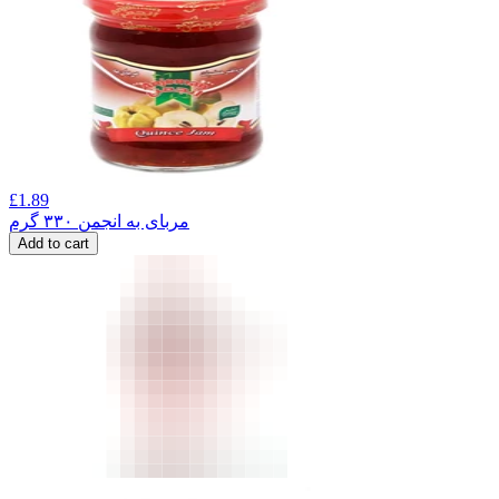
£
1.89
مربای به انجمن ۳۳۰ گرم
Add to cart