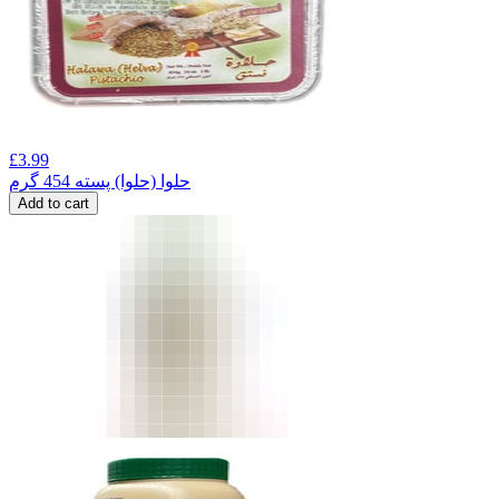
£
3.99
حلوا (حلوا) پسته 454 گرم
Add to cart