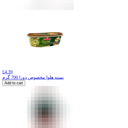
£
4.39
پسته هلوا مخصوص دورا 700 گرم
Add to cart