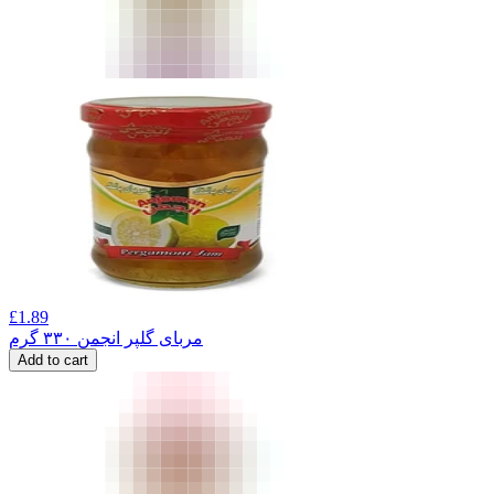
£
1.89
مربای گلپر انجمن ۳۳۰ گرم
Add to cart