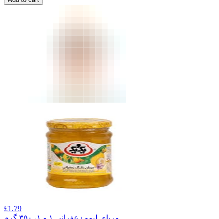
£
1.79
مربای لیمو زعفرانی ۱ و ۱، ۳۵۰ گرم