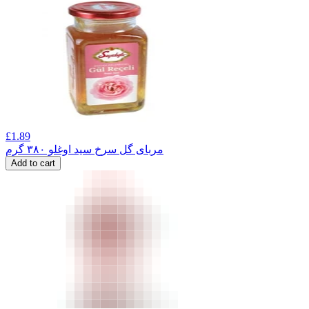
£
1.89
مربای گل سرخ سید اوغلو ۳۸۰ گرم
Add to cart