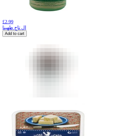
£
2.99
ال تاج طهینا
Add to cart