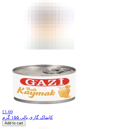
£
1.69
کایماک گازی بالی ۱۵۵ گرم
Add to cart