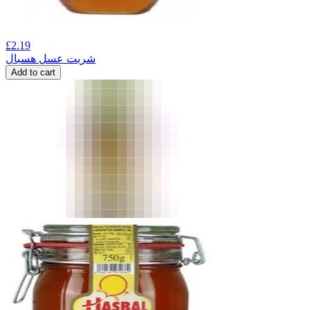
£
2.19
شربت عسل هسبال
Add to cart