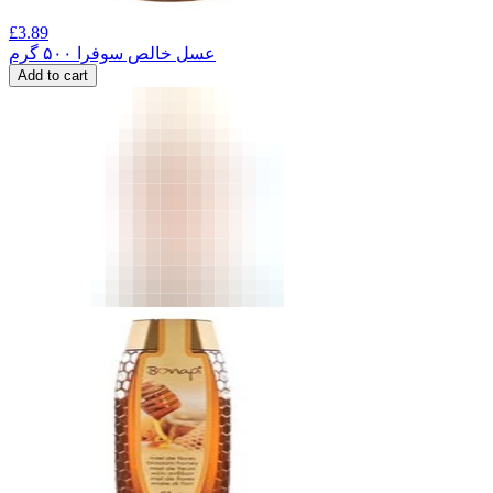
£
3.89
عسل خالص سوفرا ۵۰۰ گرم
Add to cart