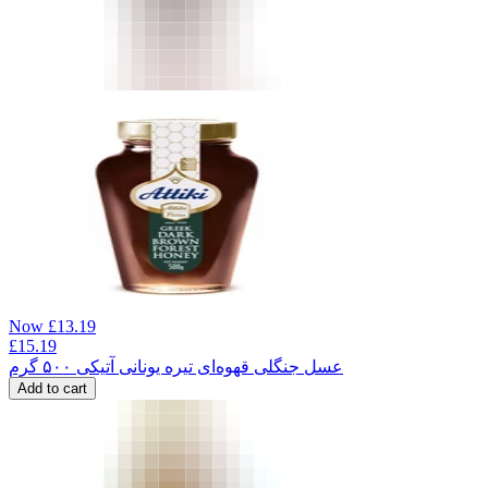
Now
£
13.19
£
15.19
عسل جنگلی قهوه‌ای تیره یونانی آتیکی ۵۰۰ گرم
Add to cart