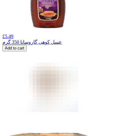
£
5.49
عسل کوهی گاروسانا 350 گرم
Add to cart