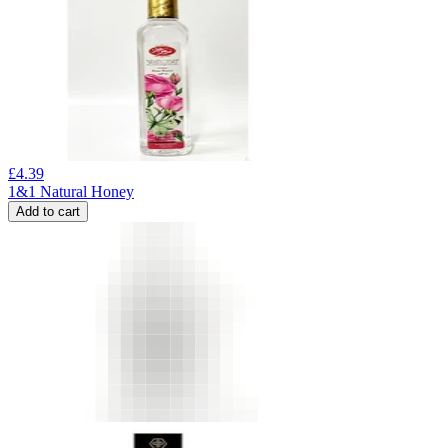
£
4.39
1&1 Natural Honey
Add to cart