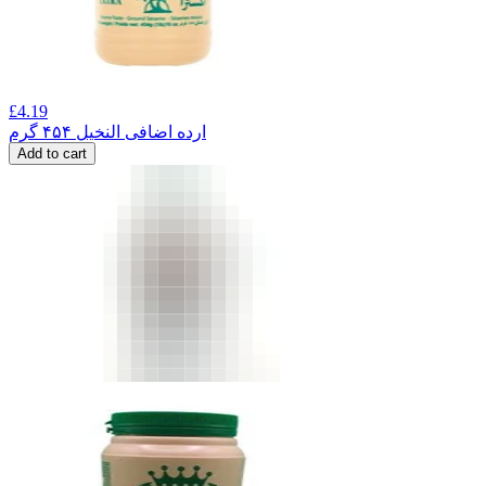
£
4.19
ارده اضافی النخیل ۴۵۴ گرم
Add to cart