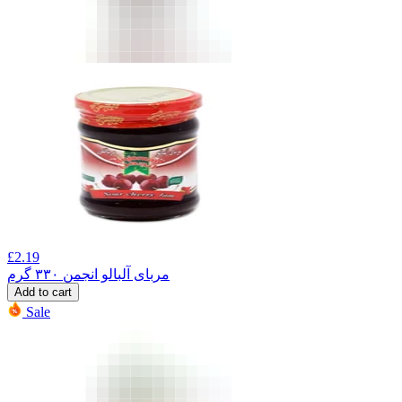
£
2.19
مربای آلبالو انجمن ۳۳۰ گرم
Add to cart
Sale