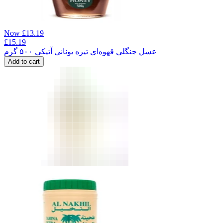
Now
£
13.19
£
15.19
عسل جنگلی قهوه‌ای تیره یونانی آتیکی ۵۰۰ گرم
Add to cart