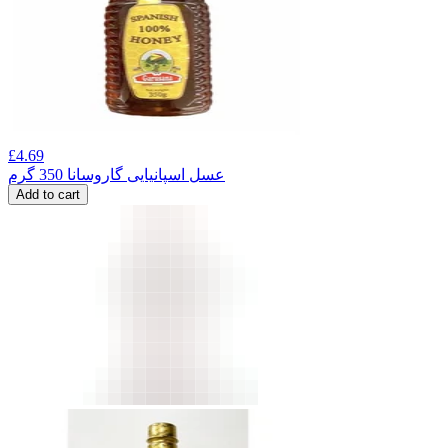
£
4.69
عسل اسپانیایی گاروسانا 350 گرم
Add to cart