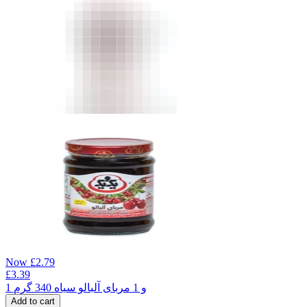
Now
£
2.79
£
3.39
1 و 1 مربای آلبالو سیاه 340 گرم
Add to cart