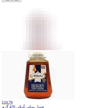
£
10.79
عسل یونانی آتیکی 470 گرم