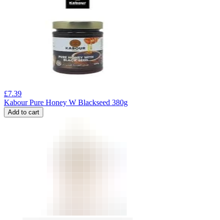
£
7.39
Kabour Pure Honey W Blackseed 380g
Add to cart