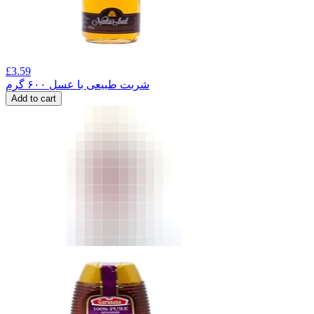
£
3.59
شربت طبیعی با عسل ۶۰۰ گرم
Add to cart