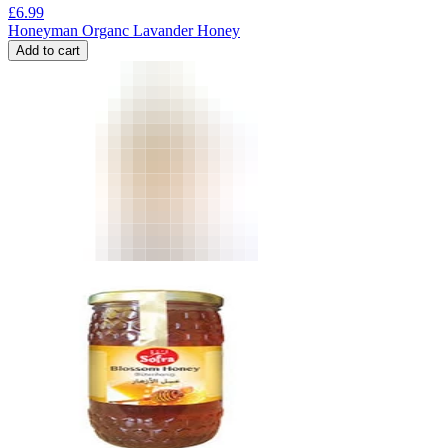
£
6.99
Honeyman Organc Lavander Honey
Add to cart