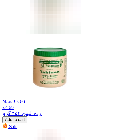
Now
£
3.89
£
4.69
ارده الیمن ۴۵۴ گرم
Add to cart
Sale