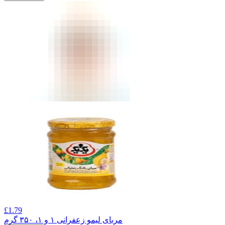
£
1.79
مربای لیمو زعفرانی ۱ و ۱، ۳۵۰ گرم