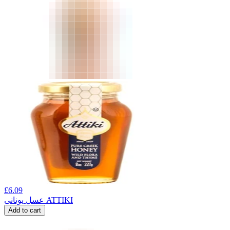
£
6.09
عسل یونانی ATTIKI
Add to cart