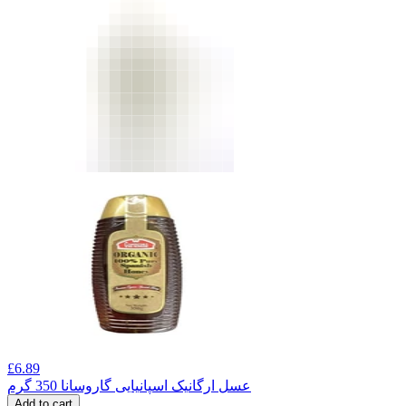
£
6.89
عسل ارگانیک اسپانیایی گاروسانا 350 گرم
Add to cart