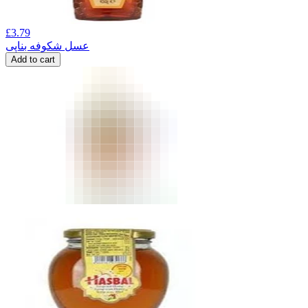
£
3.79
عسل شکوفه بناپی
Add to cart