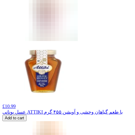
£
10.99
عسل یونانی ATTIKI با طعم گیاهان وحشی و آویشن ۴۵۵ گرم
Add to cart