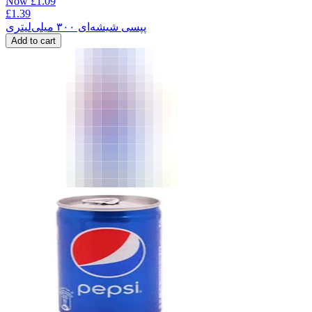
Now
£
1.09
£
1.39
پپسی شیشه‌ای ۳۰۰ میلی‌لیتری
Add to cart