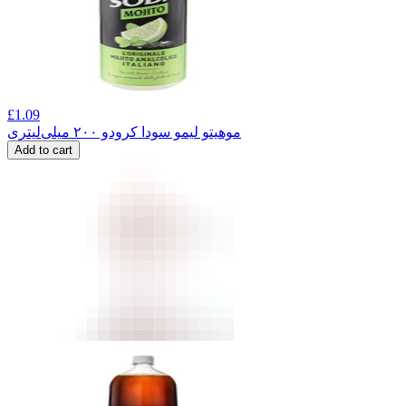
£
1.09
موهیتو لیمو سودا کرودو ۲۰۰ میلی‌لیتری
Add to cart