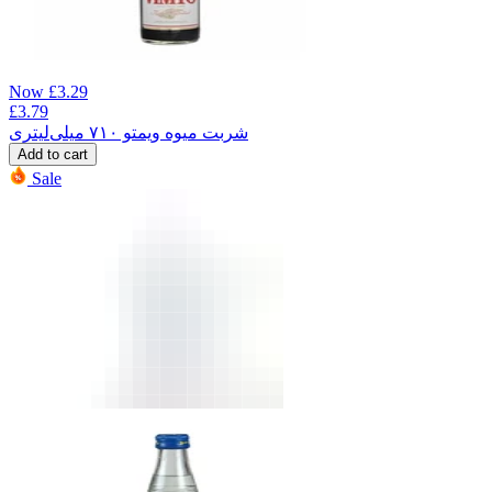
Now
£
3.29
£
3.79
شربت میوه ویمتو ۷۱۰ میلی‌لیتری
Add to cart
Sale