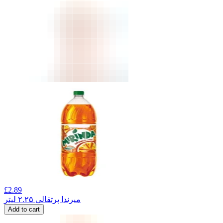
£
2.89
میرندا پرتقالی ۲.۲۵ لیتر
Add to cart