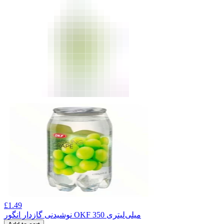
£
1.49
نوشیدنی گازدار انگور OKF 350 میلی‌لیتری