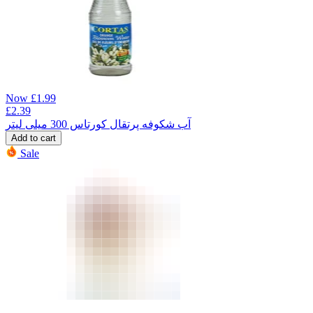
Now
£
1.99
£
2.39
آب شکوفه پرتقال کورتاس 300 میلی لیتر
Add to cart
Sale