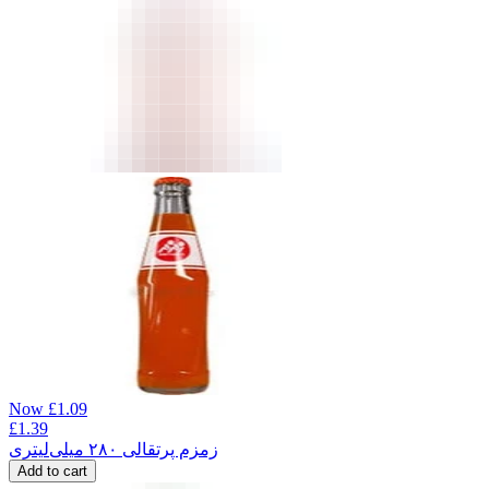
Now
£
1.09
£
1.39
زمزم پرتقالی ۲۸۰ میلی‌لیتری
Add to cart