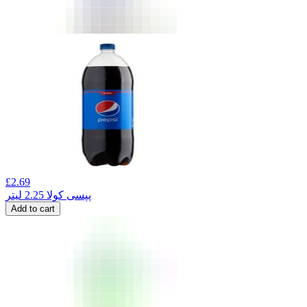
£
2.69
پپسی کولا 2.25 لیتر
Add to cart