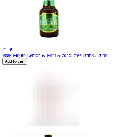
£
1.09
Istak Mojito Lemon & Mint Alcohol-free Drink 320ml
Add to cart