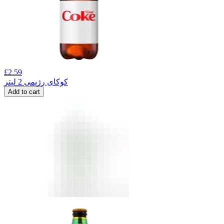
£
2.59
کوکای رژیمی 2 لیتر
Add to cart