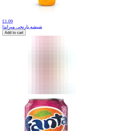
£
1.09
شیشه نارنجی میراندا
Add to cart