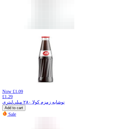
Now
£
1.09
£
1.29
نوشابه زمزم کولا ۲۸۰ میلی‌لیتری
Add to cart
Sale