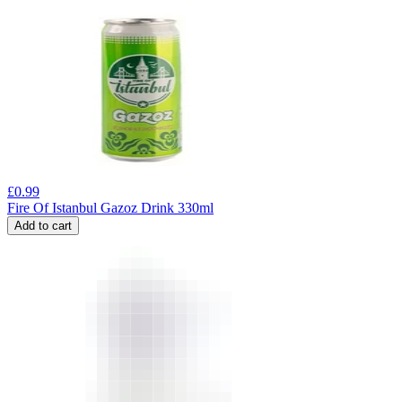
£
0.99
Fire Of Istanbul Gazoz Drink 330ml
Add to cart