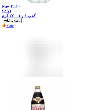
Now
£
2.19
£
2.59
گلاب ۱ و ۱، ۳۳۰ گرم
Add to cart
Sale