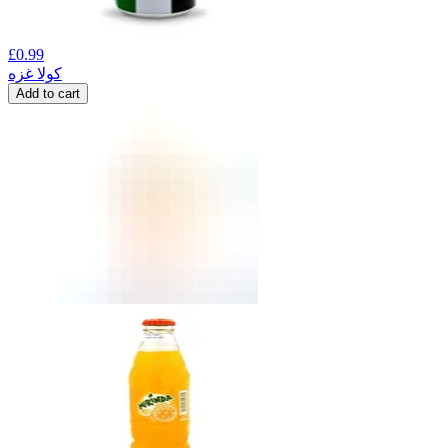
£
0.99
کولا غزه
Add to cart