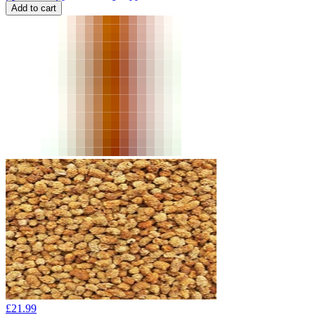
Add to cart
£
21.99