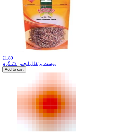
£
1.89
پوست پرتقال انجمن 75 گرم
Add to cart