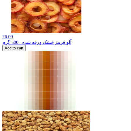
£
6.09
آلو قرمز خشک ورقه شده - 500 گرم
Add to cart