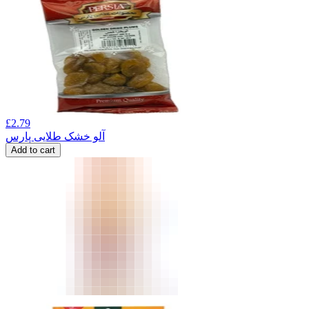
£
2.79
آلو خشک طلایی پارس
Add to cart