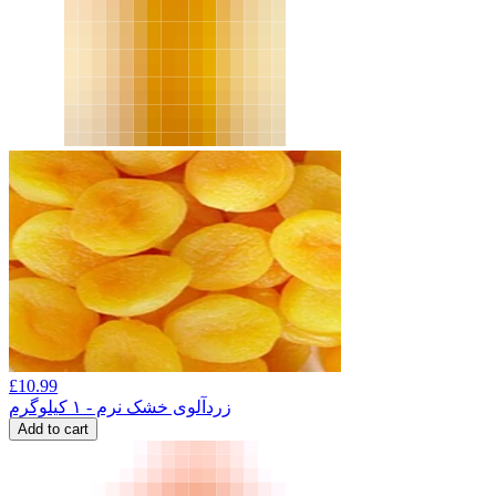
£
10.99
زردآلوی خشک نرم - ۱ کیلوگرم
Add to cart