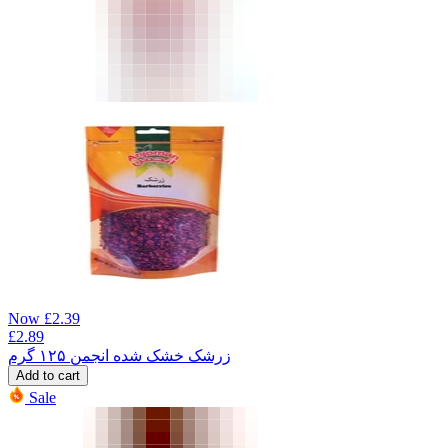
Now
£
2.39
£
2.89
زرشک خشک شده انجمن ۱۲۵ گرم
Add to cart
Sale