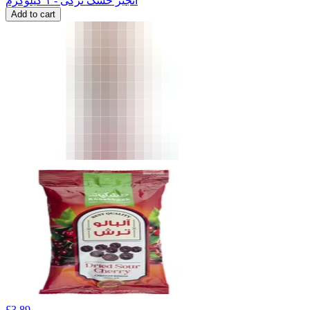
انجیر خشک ترکی - ۱ کیلوگرم
Add to cart
£
3.89