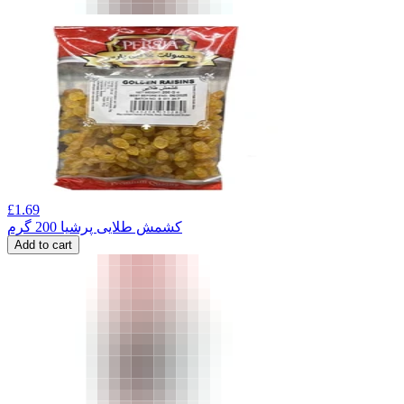
£
1.69
کشمش طلایی پرشیا 200 گرم
Add to cart