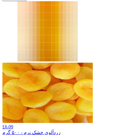
£
6.09
زردآلوی خشک نرم - ۵۰۰ گرم