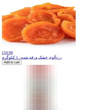
£
10.99
زردآلوی خشک ورقه شده - 1 کیلوگرم
Add to cart