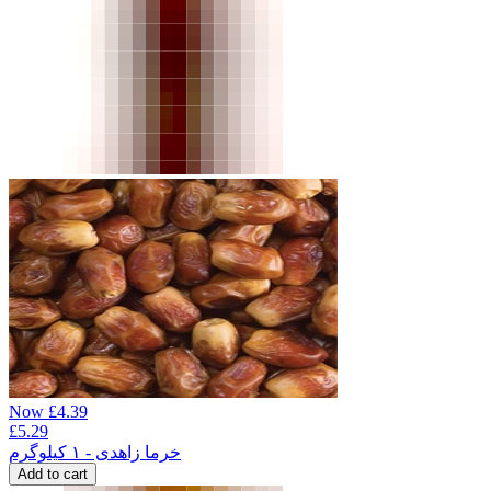
Now
£
4.39
£
5.29
خرما زاهدی - ۱ کیلوگرم
Add to cart