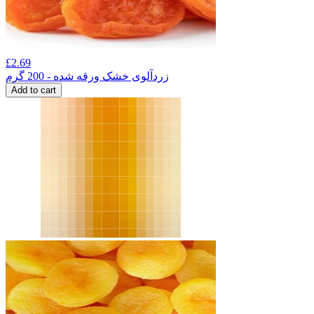
£
2.69
زردآلوی خشک ورقه شده - 200 گرم
Add to cart