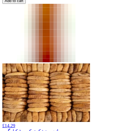
Add to cart
£
14.29