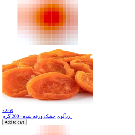
£
2.69
زردآلوی خشک ورقه شده - 200 گرم
Add to cart