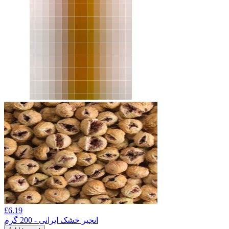
£
6.19
انجیر خشک ایرانی - 200 گرم