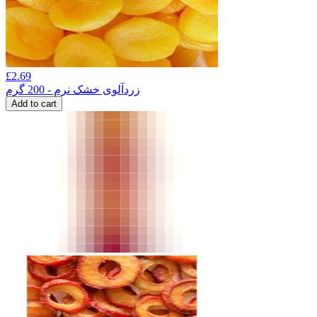
£
2.69
زردآلوی خشک نرم - 200 گرم
Add to cart