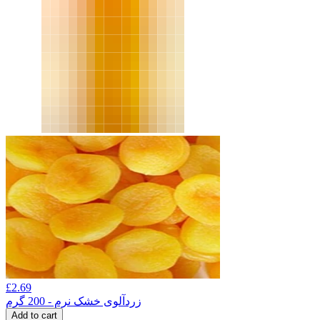
£
2.69
زردآلوی خشک نرم - 200 گرم
Add to cart