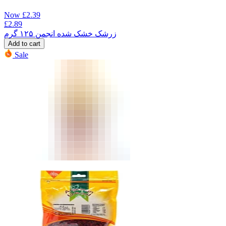
Now
£
2.39
£
2.89
زرشک خشک شده انجمن ۱۲۵ گرم
Add to cart
Sale