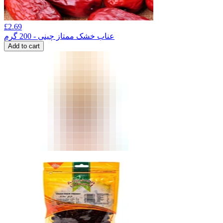
£
2.69
عناب خشک ممتاز چینی - 200 گرم
Add to cart