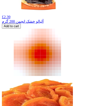
£
2.39
آلبالو خشک انجمن 200 گرم
Add to cart