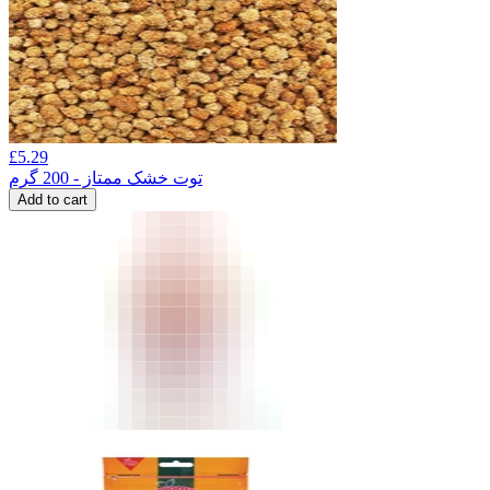
£
5.29
توت خشک ممتاز - 200 گرم
Add to cart