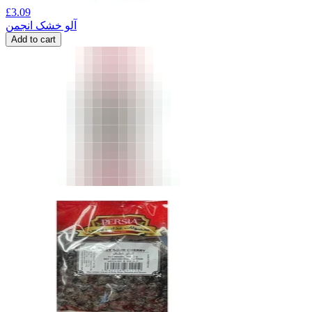
£
3.09
آلو خشک انجمن
Add to cart