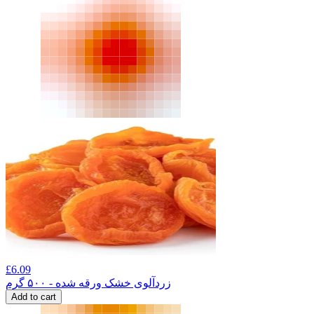
£
6.09
زردآلوی خشک ورقه شده - ۵۰۰ گرم
Add to cart