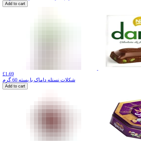
Add to cart
£
1.69
شکلات نستله داماک با پسته 60 گرم
Add to cart