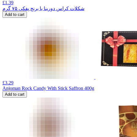
£
1.39
شکلات کراس دورینا با برنج پفکی ۷۵ گرم
Add to cart
£
3.29
Anjoman Rock Candy With Stick Saffron 400g
Add to cart