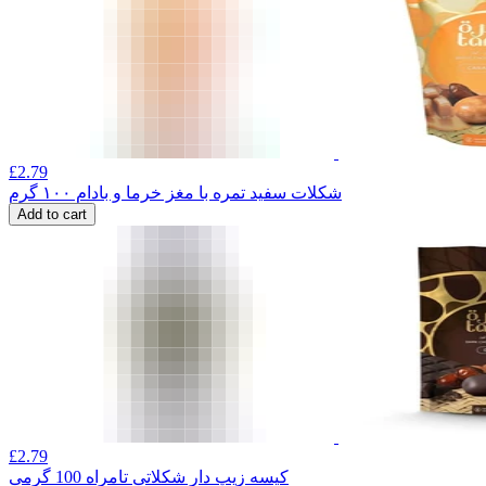
£
2.79
شکلات سفید تمره با مغز خرما و بادام ۱۰۰ گرم
Add to cart
£
2.79
کیسه زیپ دار شکلاتی تامراه 100 گرمی