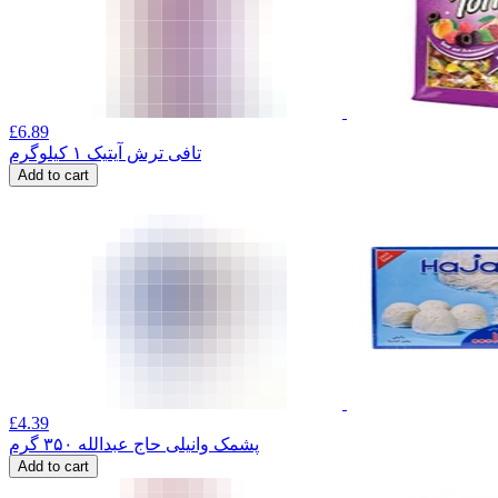
£
6.89
تافی ترش آیتیک ۱ کیلوگرم
Add to cart
£
4.39
پشمک وانیلی حاج عبدالله ۳۵۰ گرم
Add to cart