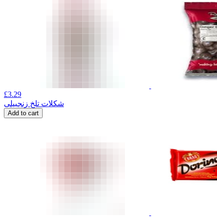
£
3.29
شکلات تلخ زنجبیلی
Add to cart