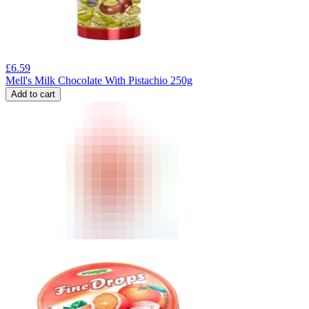
£
6.59
Mell's Milk Chocolate With Pistachio 250g
Add to cart