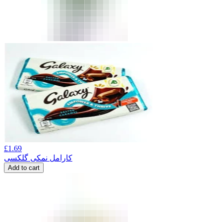
£
1.69
کارامل نمکی گلکسی
Add to cart