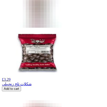
£
3.29
شکلات تلخ زنجبیلی
Add to cart