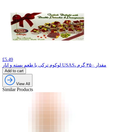
£
5.49
لوکوم ترکی با طعم پسته و انار USAS، مقدار ۳۵۰ گرم
Add to cart
View All
Similar Products