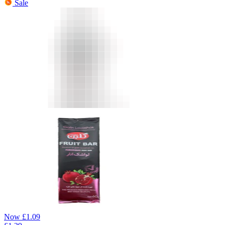
Sale
Now
£
1.09