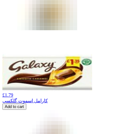
£
1.79
کارامل اسموت گلکسی
Add to cart