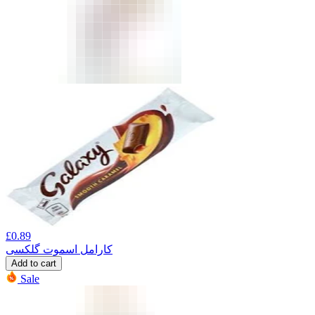
£
0.89
کارامل اسموت گلکسی
Add to cart
Sale