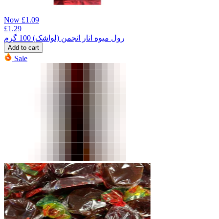
Now
£
1.09
£
1.29
رول میوه انار انجمن (لواشک) 100 گرم
Add to cart
Sale