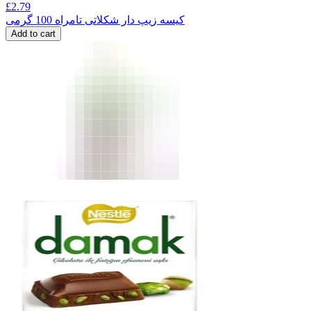
£
2.79
کیسه زیپ دار شکلاتی تامراه 100 گرمی
Add to cart