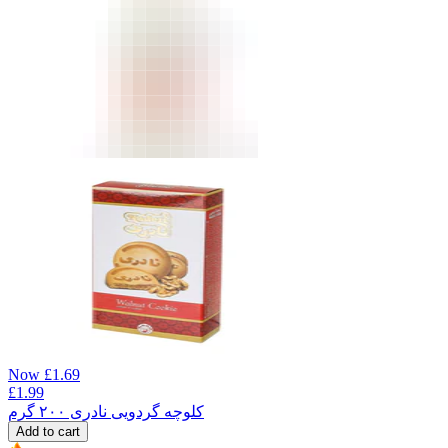
Now
£
1.69
£
1.99
کلوچه گردویی نادری ۲۰۰ گرم
Add to cart