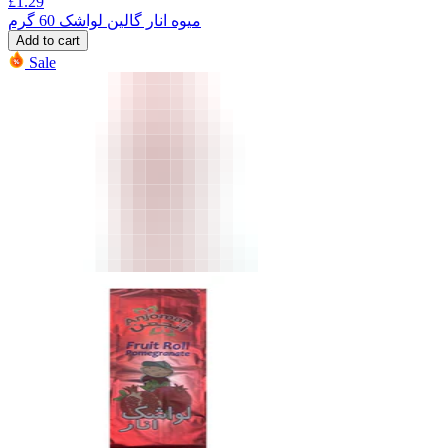
£
1.29
میوه انار گالین لواشک 60 گرم
Add to cart
Sale