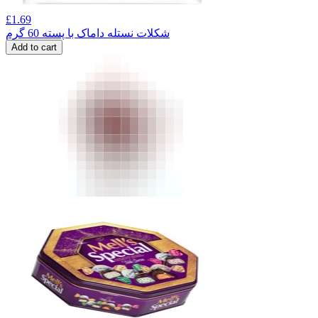
£
1.69
شکلات نستله داماک با پسته 60 گرم
Add to cart