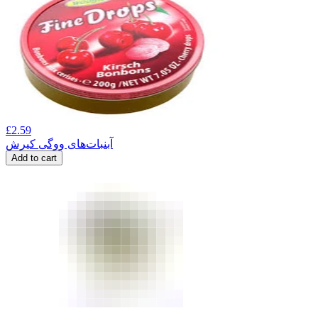
£
2.59
آبنبات‌های ووگی کیرش
Add to cart