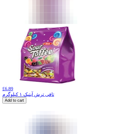
£
6.89
تافی ترش آیتیک ۱ کیلوگرم
Add to cart