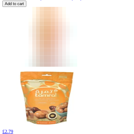
Add to cart
£
2.79