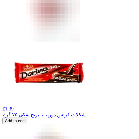
£
1.39
شکلات کراس دورینا با برنج پفکی ۷۵ گرم
Add to cart