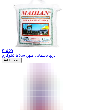
£
14.29
برنج باسماتی میهن سلا ۵ کیلوگرم
Add to cart