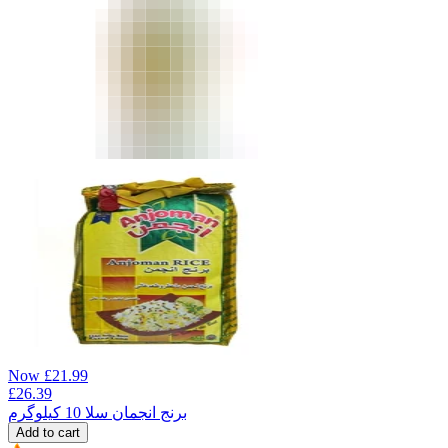
Now
£
21.99
£
26.39
برنج انجمان سلا 10 کیلوگرم
Add to cart