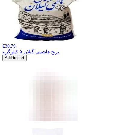
£
30.79
برنج هاشمی گیلان ۵ کیلوگرم
Add to cart