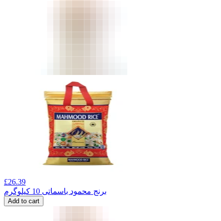
£
26.39
برنج محمود باسماتی 10 کیلوگرم
Add to cart