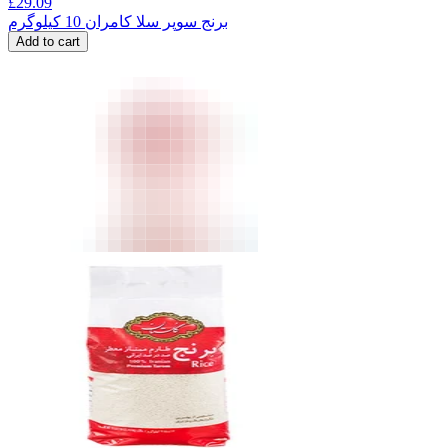
£
29.09
برنج سوپر سلا کامران 10 کیلوگرم
Add to cart