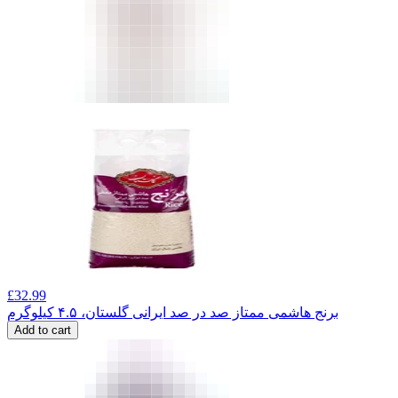
£
32.99
برنج هاشمی ممتاز صد در صد ایرانی گلستان، ۴.۵ کیلوگرم
Add to cart