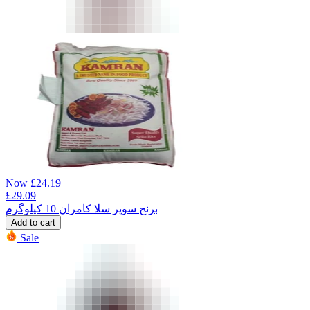
Now
£
24.19
£
29.09
برنج سوپر سلا کامران 10 کیلوگرم
Add to cart
Sale