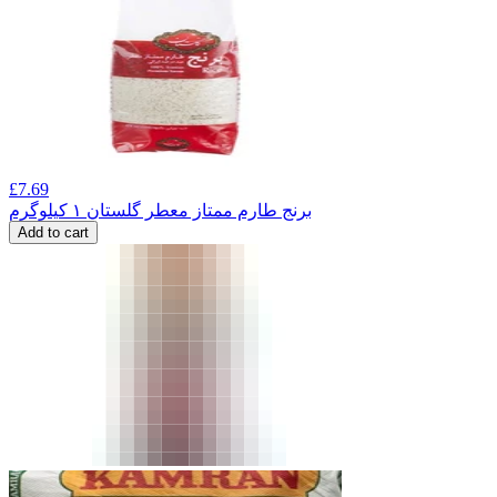
£
7.69
برنج طارم ممتاز معطر گلستان ۱ کیلوگرم
Add to cart