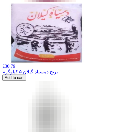
£
30.79
برنج دمسیاه گیلان ۵ کیلوگرم
Add to cart