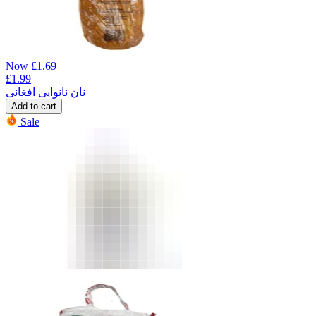
Now
£
1.69
£
1.99
نان نانوایی افغانی
Add to cart
Sale