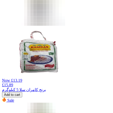
Now
£
13.19
£
15.89
برنج کامران سلا 5 کیلوگرم
Add to cart
Sale