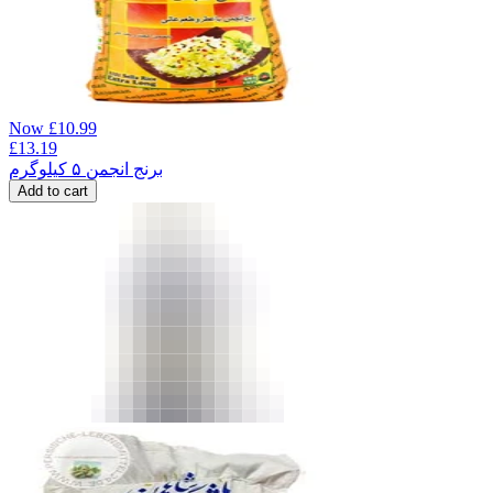
Now
£
10.99
£
13.19
برنج انجمن ۵ کیلوگرم
Add to cart