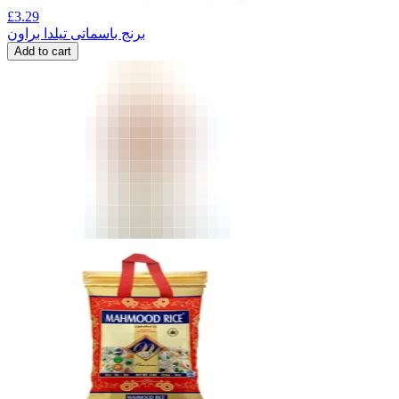
£
3.29
برنج باسماتی تیلدا براون
Add to cart