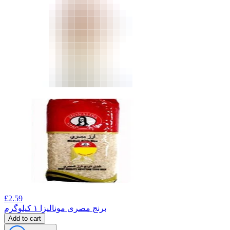
£
2.59
برنج مصری مونالیزا ۱ کیلوگرم
Add to cart