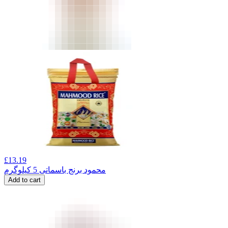
£
13.19
محمود برنج باسماتی 5 کیلوگرم
Add to cart