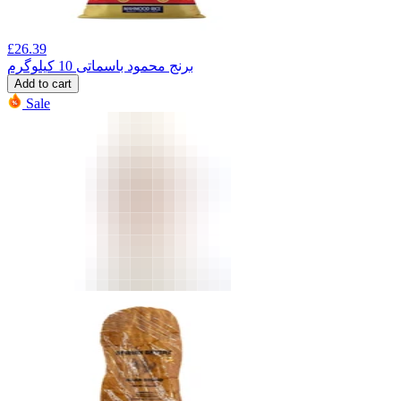
£
26.39
برنج محمود باسماتی 10 کیلوگرم
Add to cart
Sale