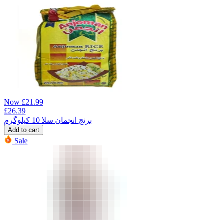
Now
£
21.99
£
26.39
برنج انجمان سلا 10 کیلوگرم
Add to cart
Sale