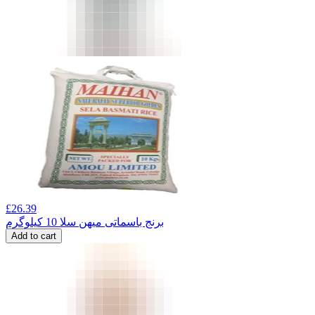
£
26.39
برنج باسماتی میهن سلا 10 کیلوگرم
Add to cart