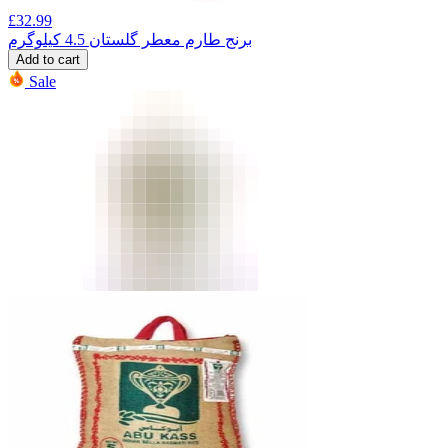
£
32.99
برنج طارم معطر گلستان 4.5 کیلوگرم
Add to cart
Sale