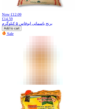
Now
£
12.09
£
14.59
برنج باسماتی ابوقاس ۵ کیلوگرم
Add to cart
Sale