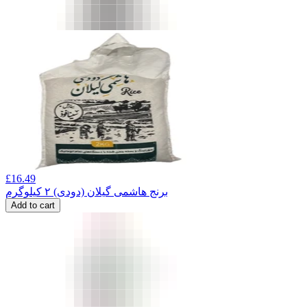
£
16.49
برنج هاشمی گیلان (دودی) ۲ کیلوگرم
Add to cart