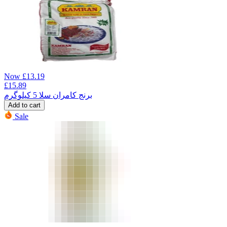
Now
£
13.19
£
15.89
برنج کامران سلا 5 کیلوگرم
Add to cart
Sale