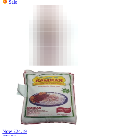
Sale
Now
£
24.19