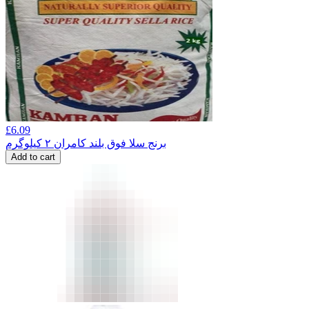
£
6.09
برنج سلا فوق بلند کامران ۲ کیلوگرم
Add to cart