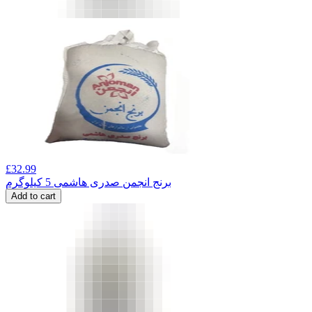
£
32.99
برنج انجمن صدری هاشمی 5 کیلوگرم
Add to cart