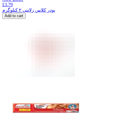
£
3.79
پودر کلاس زلاتنی ۲ کیلوگرم
Add to cart