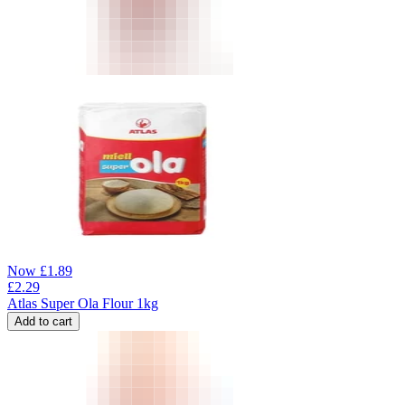
Now
£
1.89
£
2.29
Atlas Super Ola Flour 1kg
Add to cart