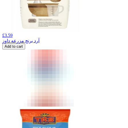
£
3.59
آرد برنج مزرعه داوز
Add to cart