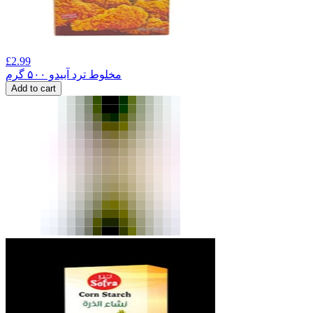
£
2.99
مخلوط ترد آبیدو ۵۰۰ گرم
Add to cart