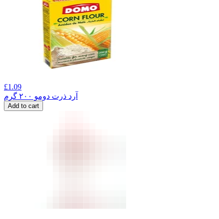
£
1.09
آرد ذرت دومو ۲۰۰ گرم
Add to cart