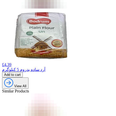
£
4.39
آرد ساده بدروم 5 کیلوگرم
Add to cart
View All
Similar Products