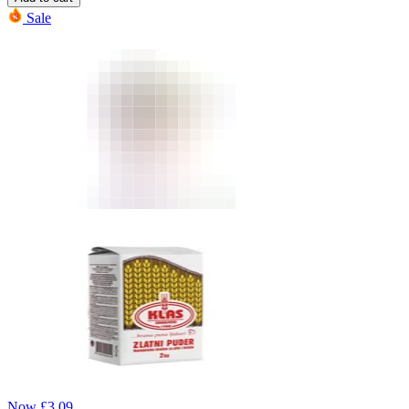
Sale
Now
£
3.09