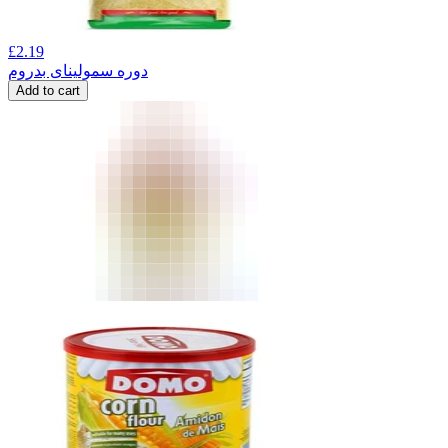
£
2.19
دوره سمولینای بدروم
Add to cart