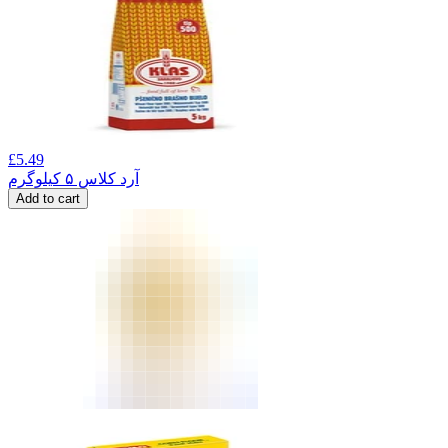
£
5.49
آرد کلاس ۵ کیلوگرم
Add to cart