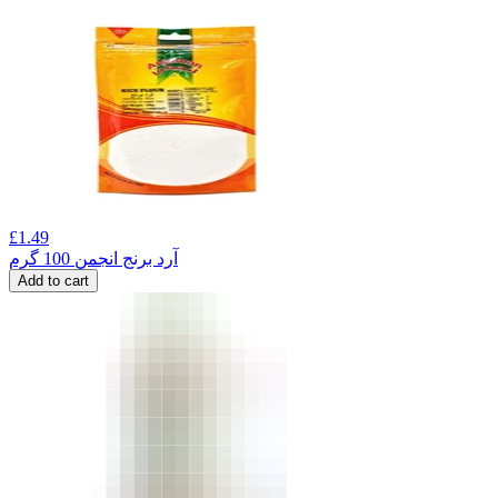
£
1.49
آرد برنج انجمن 100 گرم
Add to cart