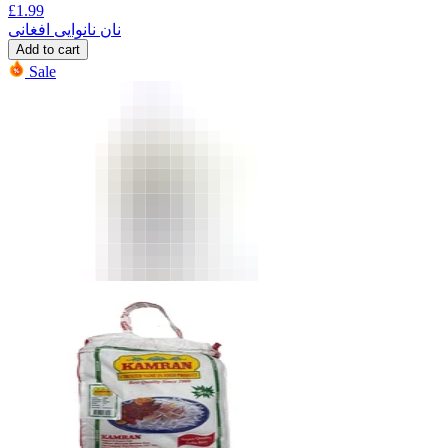
£
1.99
نان نانوایی افغانی
Add to cart
Sale