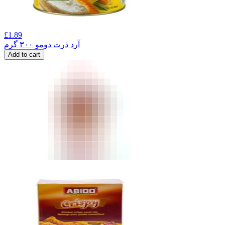
£
1.89
آرد ذرت دومو ۳۰۰ گرم
Add to cart