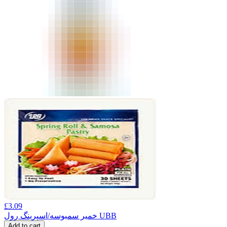
£
3.09
خمیر سمبوسه/اسپرینگ رول UBB
Add to cart