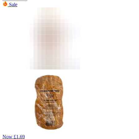
Sale
Now
£
1.69