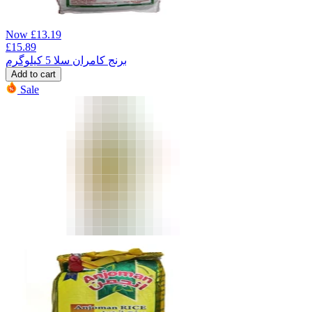
Now
£
13.19
£
15.89
برنج کامران سلا 5 کیلوگرم
Add to cart
Sale