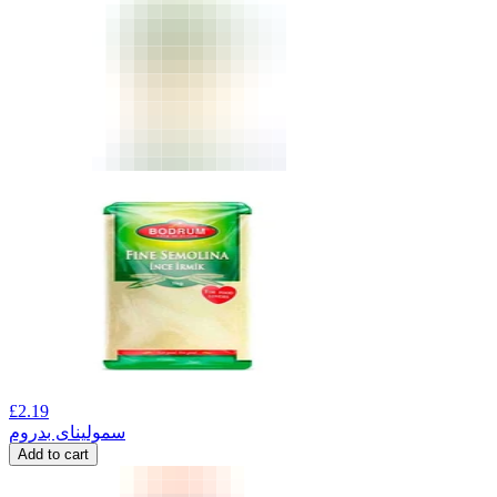
£
2.19
سمولینای بدروم
Add to cart