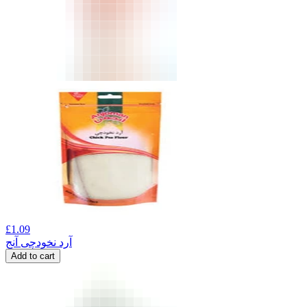
£
1.09
آرد نخودچی آنج
Add to cart