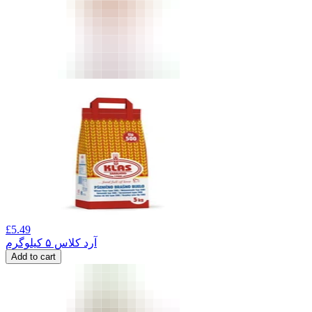
£
5.49
آرد کلاس ۵ کیلوگرم
Add to cart