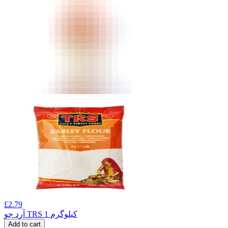
£
2.79
آرد جو TRS 1 کیلوگرم
Add to cart