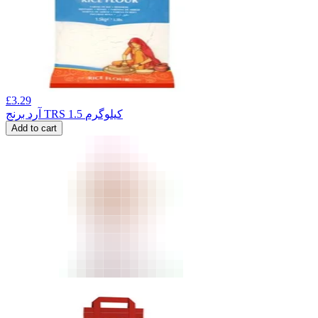
£
3.29
آرد برنج TRS 1.5 کیلوگرم
Add to cart