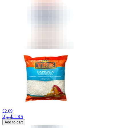
£
2.09
تاپیوکا TRS
Add to cart