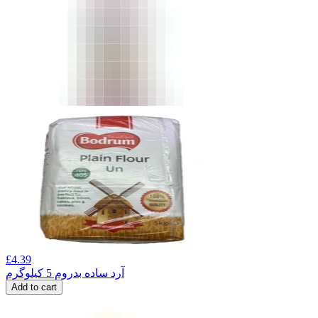
£
4.39
آرد ساده بدروم 5 کیلوگرم
Add to cart