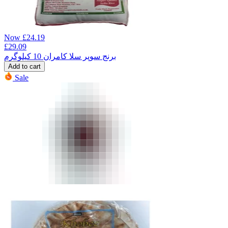
Now
£
24.19
£
29.09
برنج سوپر سلا کامران 10 کیلوگرم
Add to cart
Sale