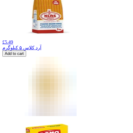
£
5.49
آرد کلاس ۵ کیلوگرم
Add to cart