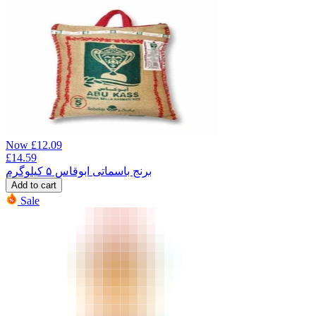
Now
£
12.09
£
14.59
برنج باسماتی ابوقاس ۵ کیلوگرم
Add to cart
Sale