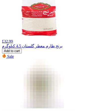
£
32.99
برنج طارم معطر گلستان 4.5 کیلوگرم
Add to cart
Sale