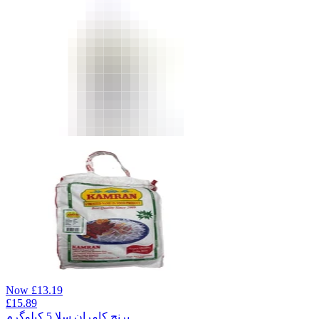
Now
£
13.19
£
15.89
برنج کامران سلا 5 کیلوگرم