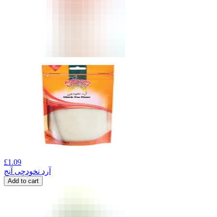
£
1.09
آرد نخودچی آنج
Add to cart