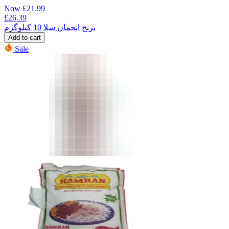
Now
£
21.99
£
26.39
برنج انجمان سلا 10 کیلوگرم
Add to cart
Sale