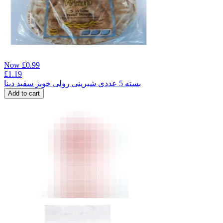
Now
£
0.99
£
1.19
بسته 5 عددی شیرینی رولی خوبز سفید دینا
Add to cart