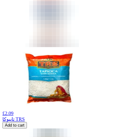
£
2.09
تاپیوکا TRS
Add to cart