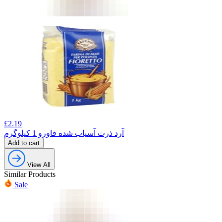
£
2.19
آرد ذرت آسیاب شده فاورو 1 کیلوگرم
Add to cart
View All
Similar Products
Sale