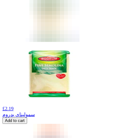
£
2.19
سمولینای بدروم
Add to cart