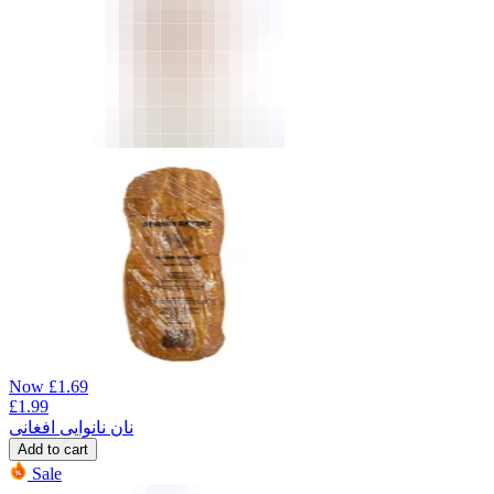
Now
£
1.69
£
1.99
نان نانوایی افغانی
Add to cart
Sale