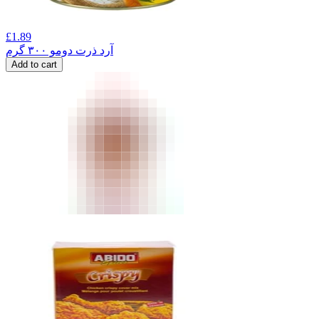
£
1.89
آرد ذرت دومو ۳۰۰ گرم
Add to cart