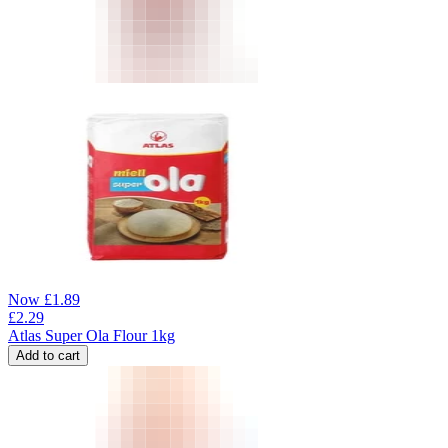
Now
£
1.89
£
2.29
Atlas Super Ola Flour 1kg
Add to cart