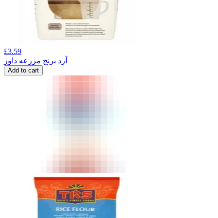
£
3.59
آرد برنج مزرعه داوز
Add to cart