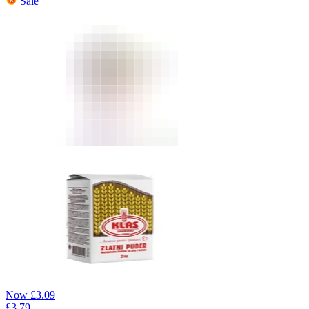
Sale
Now
£
3.09
£
3.79