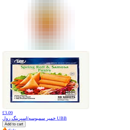
£
3.09
خمیر سمبوسه/اسپرینگ رول UBB
Add to cart