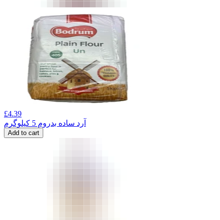
£
4.39
آرد ساده بدروم 5 کیلوگرم
Add to cart