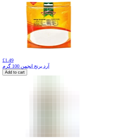
£
1.49
آرد برنج انجمن 100 گرم
Add to cart