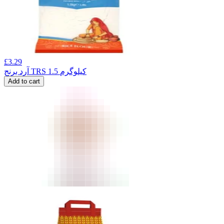
£
3.29
آرد برنج TRS 1.5 کیلوگرم
Add to cart