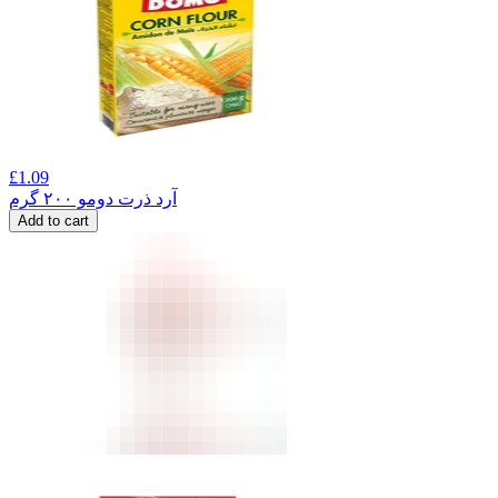
£
1.09
آرد ذرت دومو ۲۰۰ گرم
Add to cart