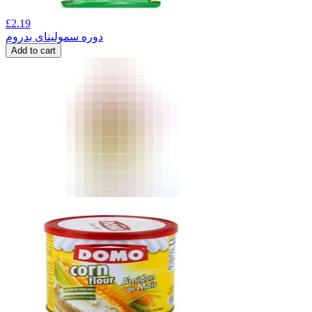
£
2.19
دوره سمولینای بدروم
Add to cart