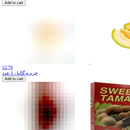
Add to cart
£
2.79
خربزه گالیا - 1 عدد
Add to cart