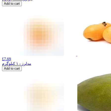
Add to cart
£
7.69
مدلرز - ۱ کیلوگرم
Add to cart