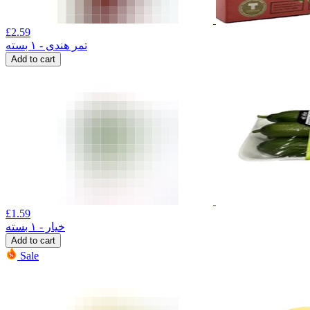
£
2.59
تمر هندی - ۱ بسته
Add to cart
£
1.59
خیار - ۱ بسته
Add to cart
Sale