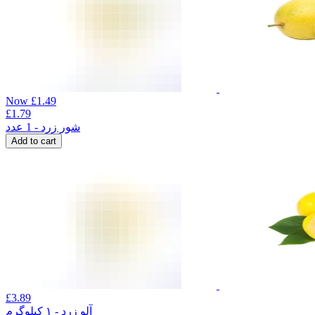
Now
£
1.49
£
1.79
شور زرد - 1 عدد
Add to cart
£
3.89
آلو زرد - ۱ کیلوگرم