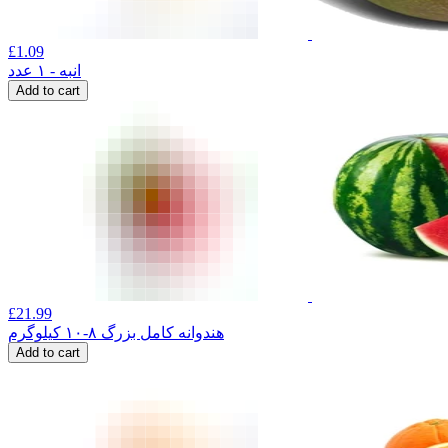
£
1.09
انبه - ۱ عدد
Add to cart
£
21.99
هندوانه کامل بزرگ ۸-۱۰ کیلوگرم
Add to cart