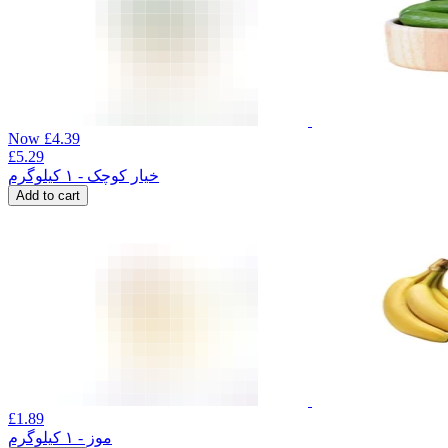
Now
£
4.39
£
5.29
خیار کوچک - ۱ کیلوگرم
Add to cart
£
1.89
موز - ۱ کیلوگرم