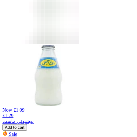
Now
£
1.09
£
1.29
نوشیدنی ماست
Add to cart
Sale