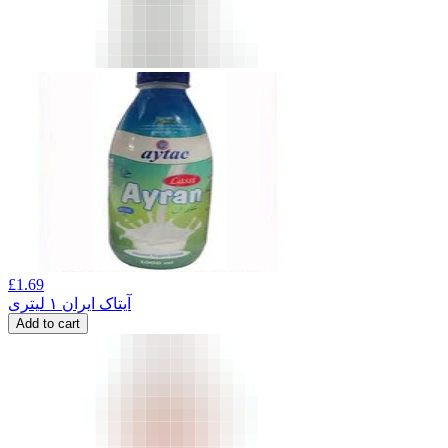
£
1.69
آیتاک ایران ۱ لیتری
Add to cart