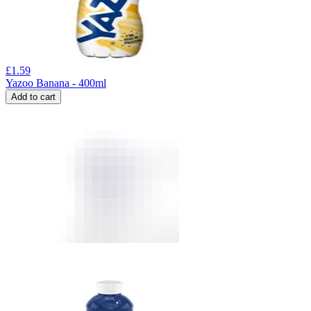
£
1.59
Yazoo Banana - 400ml
Add to cart