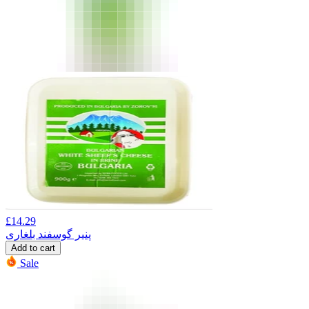
£
14.29
پنیر گوسفند بلغاری
Add to cart
Sale