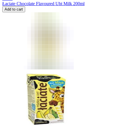
Łaciate Chocolate Flavoured Uht Milk 200ml
Add to cart