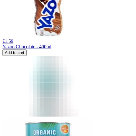
£
1.59
Yazoo Chocolate - 400ml
Add to cart