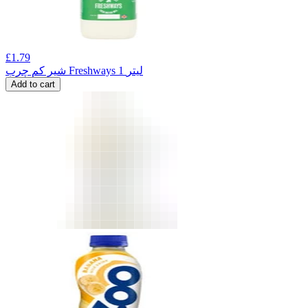
£
1.79
شیر کم چرب Freshways 1 لیتر
Add to cart