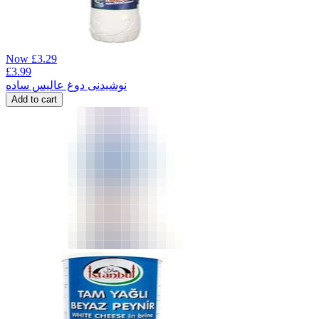
Now
£
3.29
£
3.99
نوشیدنی دوغ عالیس ساده
Add to cart