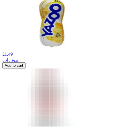
£
1.49
موز یازو
Add to cart