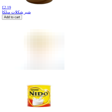
£
2.19
شیر شکلات میلکا
Add to cart