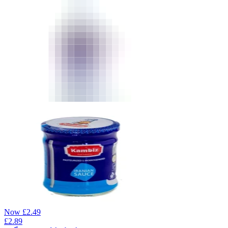
Now
£
2.49
£
2.89