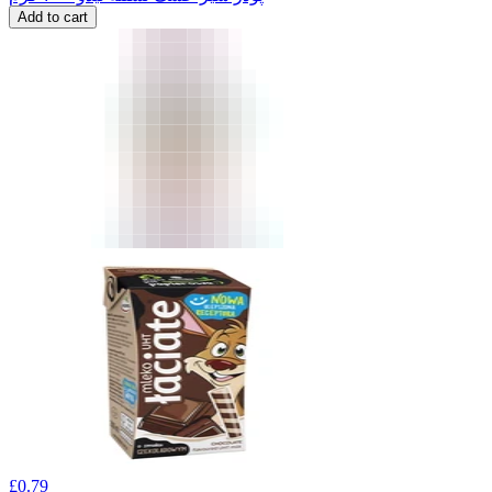
Add to cart
£
0.79