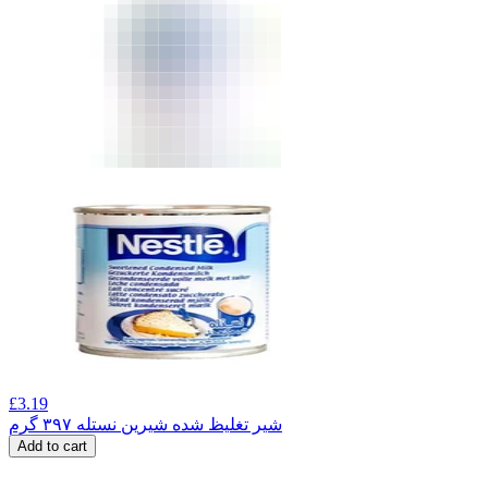
£
3.19
شیر تغلیظ شده شیرین نستله ۳۹۷ گرم
Add to cart