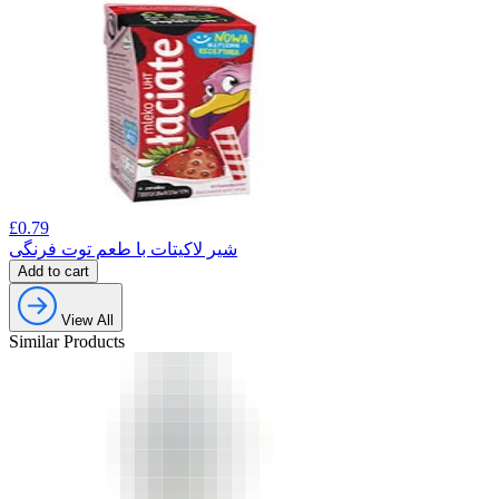
£
0.79
شیر لاکیتات با طعم توت فرنگی
Add to cart
View All
Similar Products