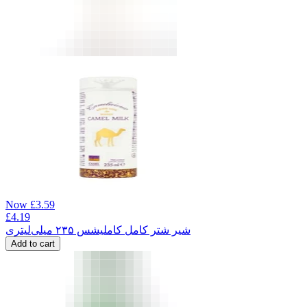
Now
£
3.59
£
4.19
شیر شتر کامل کاملیشس ۲۳۵ میلی‌لیتری
Add to cart