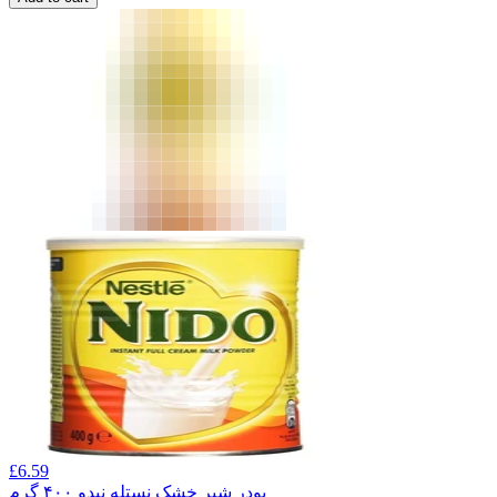
£
6.59
پودر شیر خشک نستله نیدو ۴۰۰ گرم