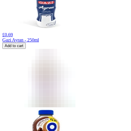
£
0.69
Gazi Ayran - 250ml
Add to cart