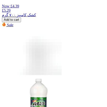
Now
£
4.39
£
5.29
کشک کامبیز ۷۰۰ گرم
Add to cart
Sale