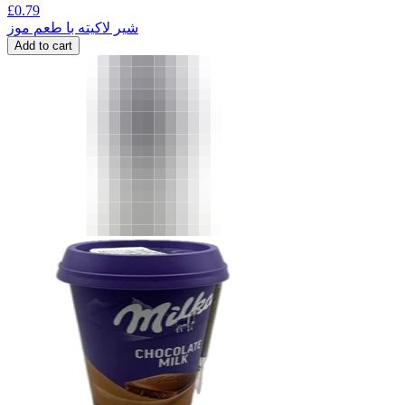
£
0.79
شیر لاکیته با طعم موز
Add to cart