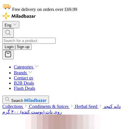
Free delivery on orders over £69.99
Eng
Login | Sign up
Categories
Brands
Contact us
B2B Deals
Flash Deals
Search
دانه کنجد
Herbal Seed
Condiments & Spices
Collections
روی نات (پوست کنده) ۴۰۰ گرم