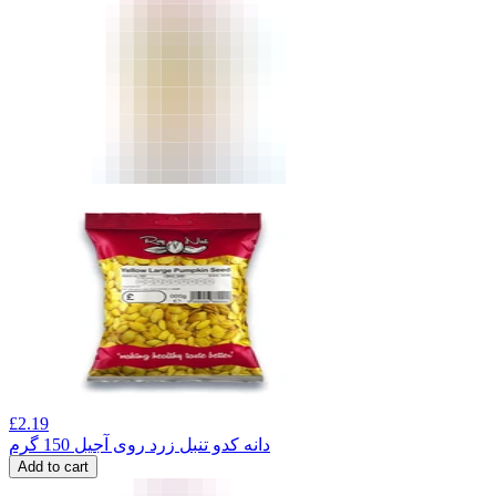
£
2.19
دانه کدو تنبل زرد روی آجیل 150 گرم
Add to cart