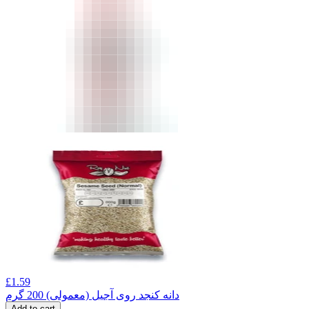
£
1.59
دانه کنجد روی آجیل (معمولی) 200 گرم
Add to cart