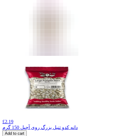
£
2.19
دانه کدو تنبل بزرگ روی آجیل 150 گرم
Add to cart