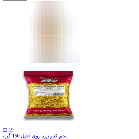
£
2.19
تخم کدو زرد روی آجیل 150 گرم