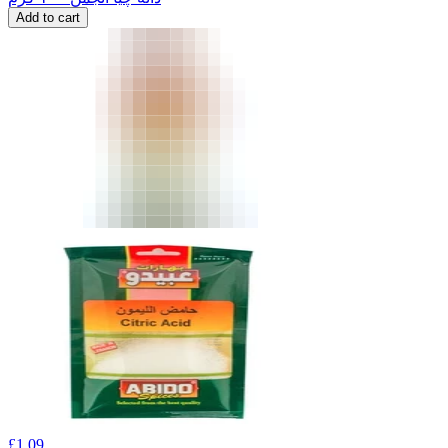
Add to cart
£
1.09