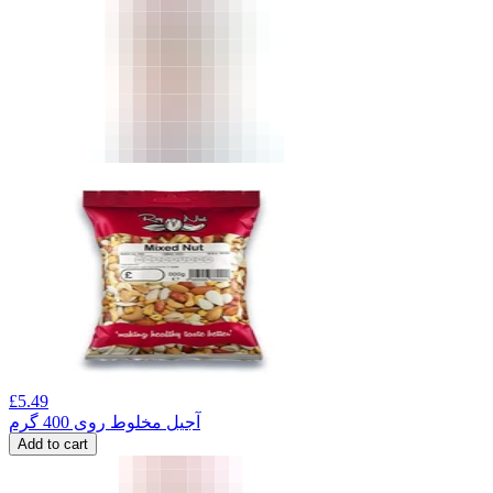
£
5.49
آجیل مخلوط روی 400 گرم
Add to cart