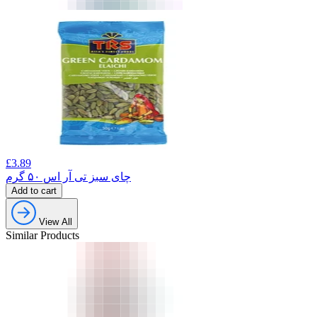
£
3.89
چای سبز تی آر اس ۵۰ گرم
Add to cart
View All
Similar Products