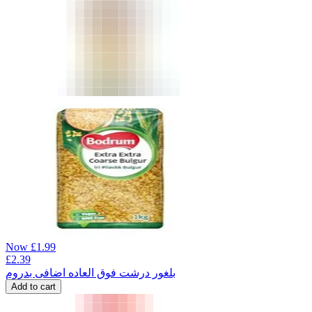
Now
£
1.99
£
2.39
بلغور درشت فوق العاده اضافی بدروم
Add to cart