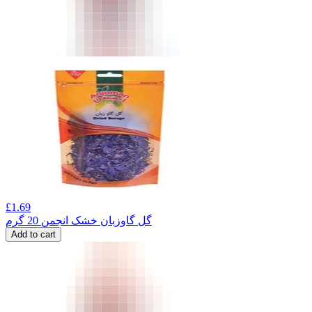
£
1.69
گل گاوزبان خشک انجمن 20 گرم
Add to cart