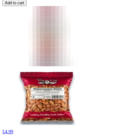
Add to cart
£
4.99