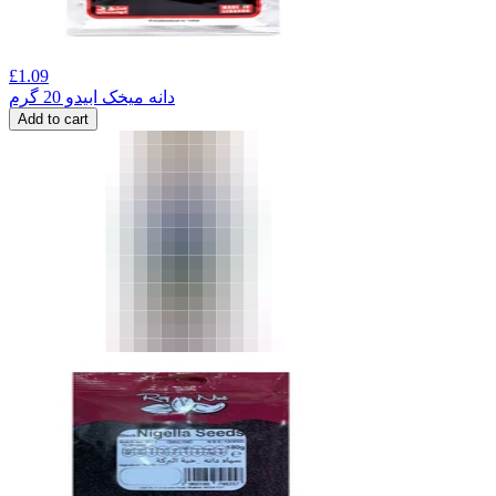
£
1.09
دانه میخک ابیدو 20 گرم
Add to cart