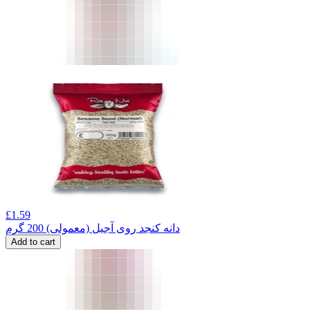
£
1.59
دانه کنجد روی آجیل (معمولی) 200 گرم
Add to cart