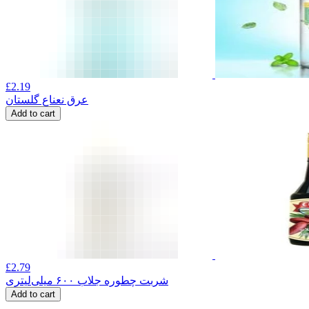
£
2.19
عرق نعناع گلستان
Add to cart
£
2.79
شربت چطوره جلاب ۶۰۰ میلی‌لیتری
Add to cart