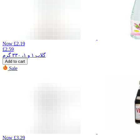
Now
£
2.19
£
2.59
گلاب ۱ و ۱، ۳۳۰ گرم
Add to cart
Sale
Now
£
3.29