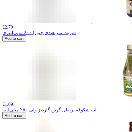
£
2.79
شربت تمر هندی چتورا ۶۰۰ میلی‌لیتری
Add to cart
£
1.09
آب شکوفه پرتقال گرین گاردنز ولی ۲۵۰ میلی‌لیتر
Add to cart