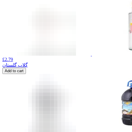
£
2.79
گلاب گلستان
Add to cart