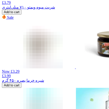
£
3.79
شربت میوه ویمتو ۷۱۰ میلی‌لیتری
Add to cart
Sale
Now
£
3.29
£
3.99
شیره خرما بصره ۴۵۰ گرم
Add to cart