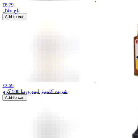
£
8.79
تاج جلال
Add to cart
£
2.69
شربت کامبیز لیمو وربنا 500 گرم
Add to cart